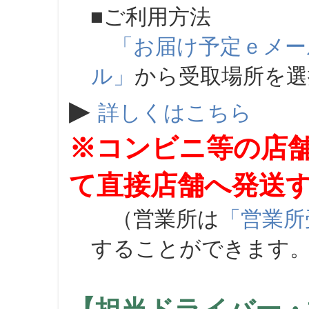
■ご利用方法
「お届け予定ｅメー
ル」
から受取場所を
▶
詳しくはこちら
※コンビニ等の店
て直接店舗へ発送
（営業所は
「営業所
することができます