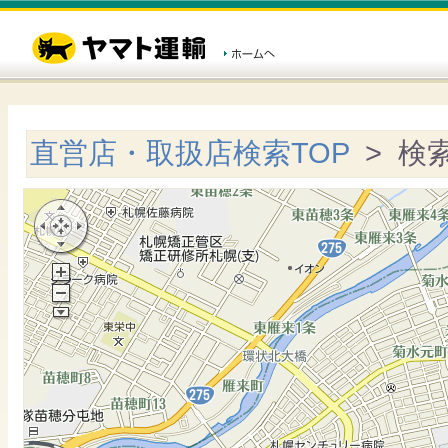
直営店・取扱店検索TOP
> 検