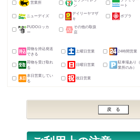
セブン-イレブ
ファミリー
営業所
ン
ート
デイリーヤマザ
ニューデイズ
ポプラ
キ
PUDOロッカ
その他の取扱
ー
店
荷物を持込発送
土曜日営業
24時間営業
できる
荷物を受け取れ
駐車場あり
日曜日営業
る
業所のみ）
本日営業してい
祝日営業
る