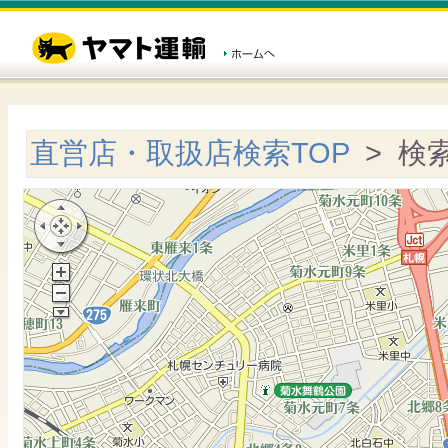
直営店・取扱店検索TOP
> 検