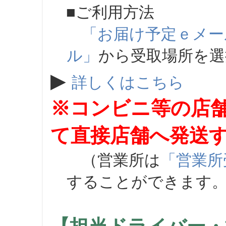
■ご利用方法
「お届け予定ｅメー
ル」
から受取場所を
▶
詳しくはこちら
※コンビニ等の店
て直接店舗へ発送
（営業所は
「営業所
することができます