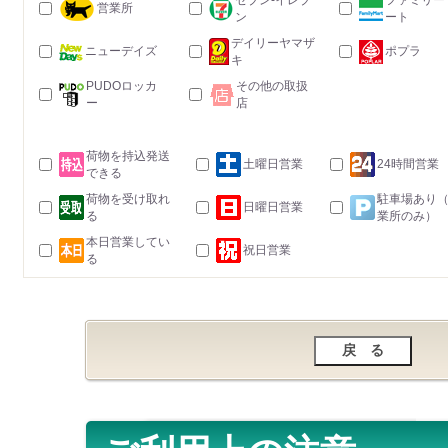
セブン-イレブ
ファミリー
営業所
ン
ート
デイリーヤマザ
ニューデイズ
ポプラ
キ
PUDOロッカ
その他の取扱
ー
店
荷物を持込発送
土曜日営業
24時間営業
できる
荷物を受け取れ
駐車場あり
日曜日営業
る
業所のみ）
本日営業してい
祝日営業
る