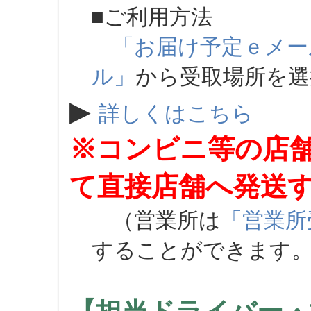
■ご利用方法
「お届け予定ｅメー
ル」
から受取場所を
▶
詳しくはこちら
※コンビニ等の店
て直接店舗へ発送
（営業所は
「営業所
することができます