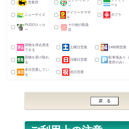
セブン-イレブ
ファミリー
営業所
ン
ート
デイリーヤマザ
ニューデイズ
ポプラ
キ
PUDOロッカ
その他の取扱
ー
店
荷物を持込発送
土曜日営業
24時間営業
できる
荷物を受け取れ
駐車場あり
日曜日営業
る
業所のみ）
本日営業してい
祝日営業
る