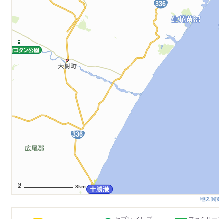
8km
地図閲