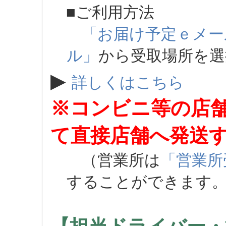
■ご利用方法
「お届け予定ｅメー
ル」
から受取場所を
▶
詳しくはこちら
※コンビニ等の店
て直接店舗へ発送
（営業所は
「営業所
することができます