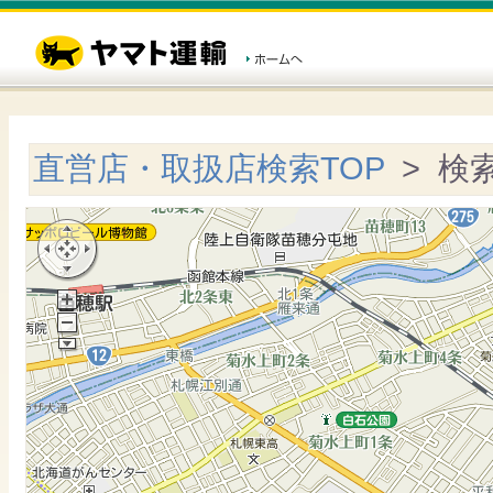
直営店・取扱店検索TOP
> 検