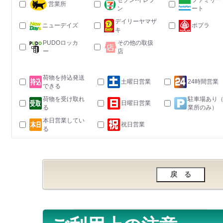
セブン-イレブ
ファミリー
営業所
ン
ート
デイリーヤマザ
ニューデイズ
ポプラ
キ
PUDOロッカ
その他の取扱
ー
店
荷物を持込発送
土曜日営業
24時間営業
できる
荷物を受け取れ
駐車場あり
日曜日営業
る
業所のみ）
本日営業してい
祝日営業
る