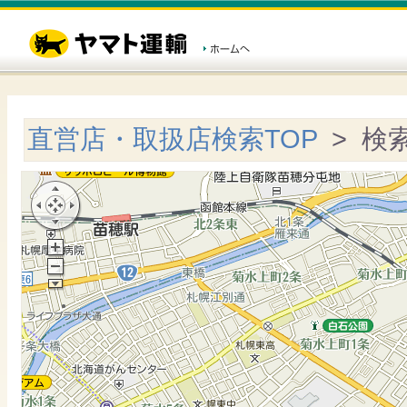
直営店・取扱店検索TOP
> 検