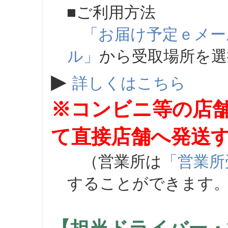
■ご利用方法
「お届け予定ｅメー
ル」
から受取場所を
▶
詳しくはこちら
※コンビニ等の店
て直接店舗へ発送
（営業所は
「営業所
することができます