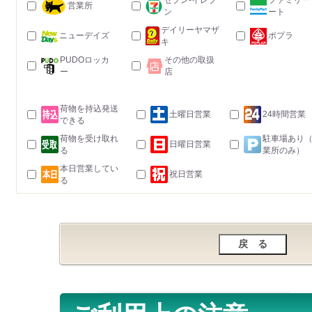
セブン-イレブ
ファミリー
営業所
ン
ート
デイリーヤマザ
ニューデイズ
ポプラ
キ
PUDOロッカ
その他の取扱
ー
店
荷物を持込発送
土曜日営業
24時間営業
できる
荷物を受け取れ
駐車場あり
日曜日営業
る
業所のみ）
本日営業してい
祝日営業
る