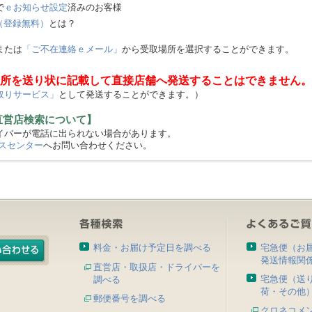
で
ｅお知らせ設定
済みのお客様
（登録無料）
とは？
または
「ご不在連絡ｅメール」
から受取場所を選択することができます。
所を送り状に記載して直接店舗へ発送することはできません。
取りサービス」
として発送することができます。）
直営店検索について】
バーが電話に出られない場合があります。
スセンター
へお問い合わせください。
料金・お届け予定日を調べる
宅急便（お
発送情報関
直営店・取扱店・ドライバーを
宅急便（送
調べる
荷・その他
郵便番号を調べる
クロネコメ