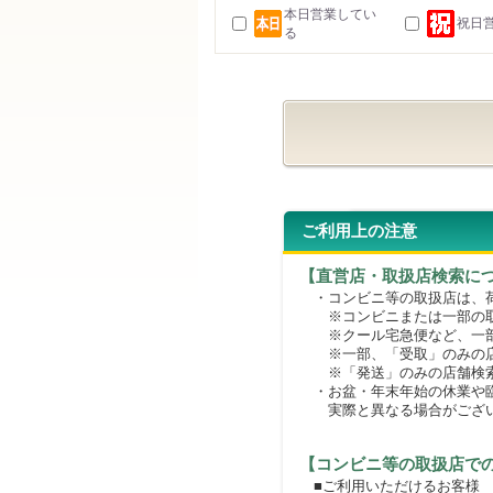
本日営業してい
祝日
る
ご利用上の注意
【直営店・取扱店検索に
・コンビニ等の取扱店は、荷
※コンビニまたは一部の取扱
※クール宅急便など、一部
※一部、「受取」のみの店
※「発送」のみの店舗検索
・お盆・年末年始の休業や臨
実際と異なる場合がござ
【コンビニ等の取扱店で
■ご利用いただけるお客様