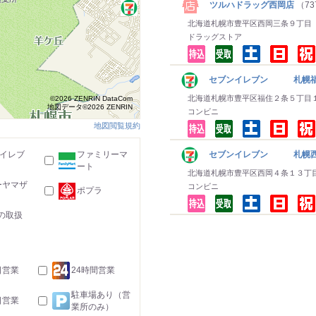
ツルハドラッグ西岡店
（73
北海道札幌市豊平区西岡三条９丁目
ドラッグストア
セブンイレブン 札幌福
北海道札幌市豊平区福住２条５丁目
©2026 ZENRIN DataCom
地図データ©2026 ZENRIN
コンビニ
地図閲覧規約
-イレブ
ファミリーマ
セブンイレブン 札幌西
ート
北海道札幌市豊平区西岡４条１３丁
ーヤマザ
コンビニ
ポプラ
の取扱
日営業
24時間営業
駐車場あり（営
日営業
業所のみ）