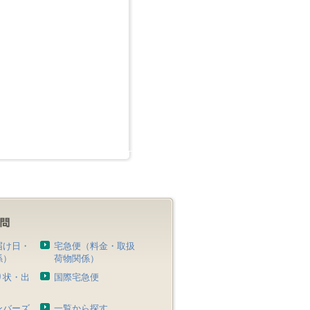
届け日・
宅急便（料金・取扱
係）
荷物関係）
り状・出
国際宅急便
）
ンバーズ
一覧から探す