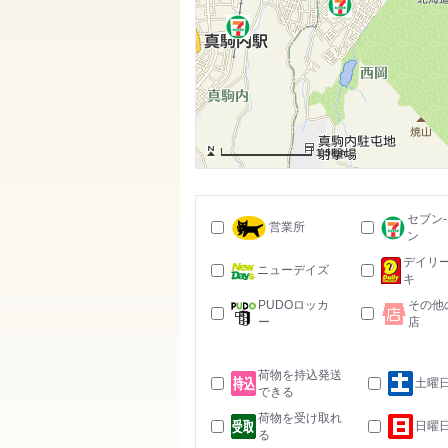
1.5km
セブン
営業所
ン
デイリ
ニューデイズ
キ
PUDOロッカ
その他
ー
店
荷物を持込発送
土曜
できる
荷物を受け取れ
日曜
る