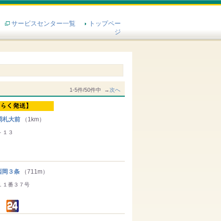
サービスセンター一覧
トップペー
ジ
1-5件/50件中 →
次へ
岡札大前
（1km）
－１３
岡３条
（711m）
１１番３７号