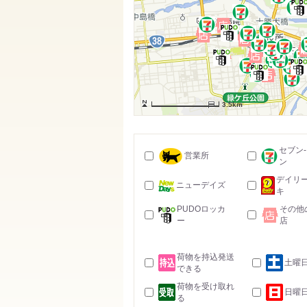
3.5km
セブン
営業所
ン
デイリ
ニューデイズ
キ
PUDOロッカ
その他
ー
店
荷物を持込発送
土曜
できる
荷物を受け取れ
日曜
る