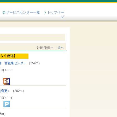
サービスセンター一覧
トップペー
ジ
1-5件/50件中 →
次へ
輸 音更東センター
（254m）
丁目４－６
（音更）
（202m）
丁目４－６
5m）