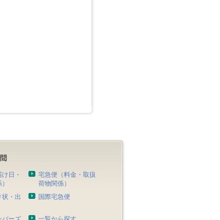
届け日・
宅急便（料金・取扱
係）
荷物関係）
り状・出
国際宅急便
）
ンバーズ
一覧から探す