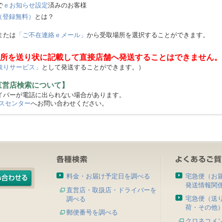
で
ｅお知らせ設定
済みのお客様
（登録無料）
とは？
または
「ご不在連絡ｅメール」
から受取場所を選択することができます。
所を送り状に記載して直接店舗へ発送することはできません。
取りサービス」
として発送することができます。）
直営店検索について】
バーが電話に出られない場合があります。
スセンター
へお問い合わせください。
料金・お届け予定日を調べる
宅急便（お
発送情報関
直営店・取扱店・ドライバーを
宅急便（送
調べる
荷・その他
郵便番号を調べる
クロネコメ