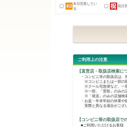
本日営業してい
祝日
る
ご利用上の注意
【直営店・取扱店検索に
・コンビニ等の取扱店は、荷
※コンビニまたは一部の取扱
※クール宅急便など、一部
※一部、「受取」のみの店
※「発送」のみの店舗検索
・お盆・年末年始の休業や臨
実際と異なる場合がござ
【コンビニ等の取扱店で
■ご利用いただけるお客様