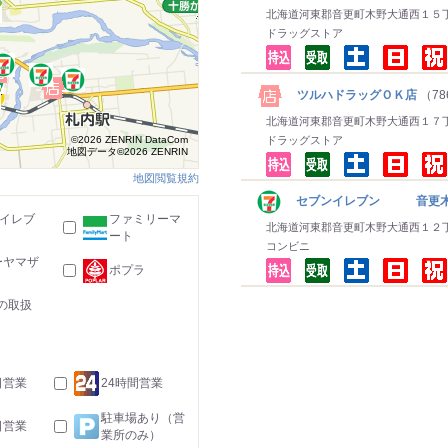
北海道河東郡音更町木野大通西１５
ドラッグストア
ツルハドラッグＯＫ店
（78
北海道河東郡音更町木野大通西１７
©2026 ZENRIN DataCom
ドラッグストア
地図データ©2026 ZENRIN
地図閲覧規約
セブンイレブン 音更木
-イレブ
ファミリーマ
北海道河東郡音更町木野大通西１２
ート
コンビニ
ーヤマザ
ポプラ
の取扱
日営業
24時間営業
駐車場あり（営
日営業
業所のみ）