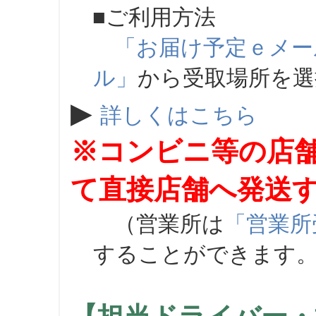
■ご利用方法
「お届け予定ｅメー
ル」
から受取場所を
▶
詳しくはこちら
※コンビニ等の店
て直接店舗へ発送
（営業所は
「営業所
することができます