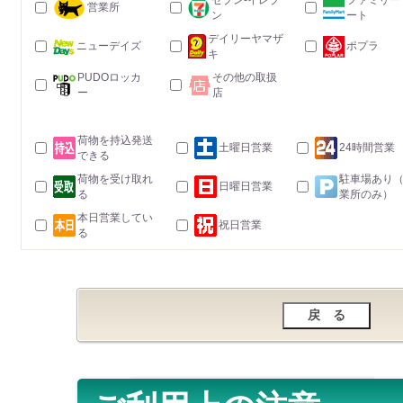
セブン-イレブ
ファミリー
営業所
ン
ート
デイリーヤマザ
ニューデイズ
ポプラ
キ
PUDOロッカ
その他の取扱
ー
店
荷物を持込発送
土曜日営業
24時間営業
できる
荷物を受け取れ
駐車場あり
日曜日営業
る
業所のみ）
本日営業してい
祝日営業
る