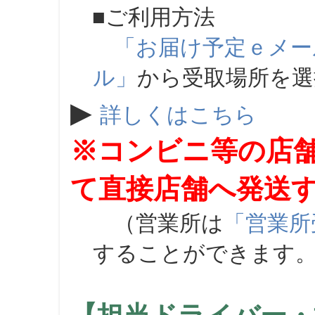
■ご利用方法
「お届け予定ｅメー
ル」
から受取場所を
▶
詳しくはこちら
※コンビニ等の店
て直接店舗へ発送
（営業所は
「営業所
することができます