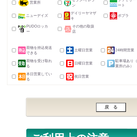
セブン-イレブ
ファミリー
営業所
ン
ート
デイリーヤマザ
ニューデイズ
ポプラ
キ
PUDOロッカ
その他の取扱
ー
店
荷物を持込発送
土曜日営業
24時間営業
できる
荷物を受け取れ
駐車場あり
日曜日営業
る
業所のみ）
本日営業してい
祝日営業
る