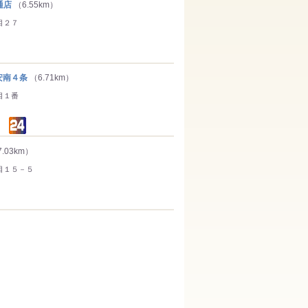
通店
（6.55km）
目２７
南４条
（6.71km）
目１番
.03km）
目１５－５