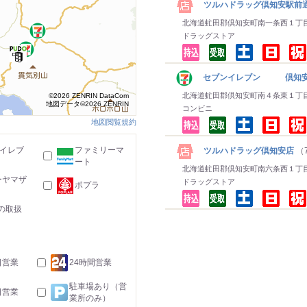
ツルハドラッグ倶知安駅前
北海道虻田郡倶知安町南一条西１丁
ドラッグストア
セブンイレブン 倶知安
北海道虻田郡倶知安町南４条東１丁
©2026 ZENRIN DataCom
地図データ©2026 ZENRIN
コンビニ
地図閲覧規約
-イレブ
ファミリーマ
ツルハドラッグ倶知安店
（7
ート
北海道虻田郡倶知安町南六条西１丁
ーヤマザ
ドラッグストア
ポプラ
の取扱
日営業
24時間営業
駐車場あり（営
日営業
業所のみ）