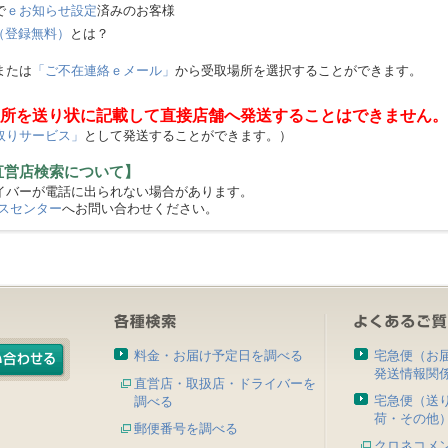
で
ｅお知らせ設定
済みのお客様
（登録無料）
とは？
または
「ご不在連絡ｅメール」
から受取場所を選択することができます。
所を送り状に記載して直接店舗へ発送することはできません。
取りサービス」
として発送することができます。）
直営店検索について】
バーが電話に出られない場合があります。
スセンター
へお問い合わせください。
料金・お届け予定日を調べる
宅急便（お
発送情報関
直営店・取扱店・ドライバーを
宅急便（送
調べる
荷・その他
郵便番号を調べる
クロネコメ