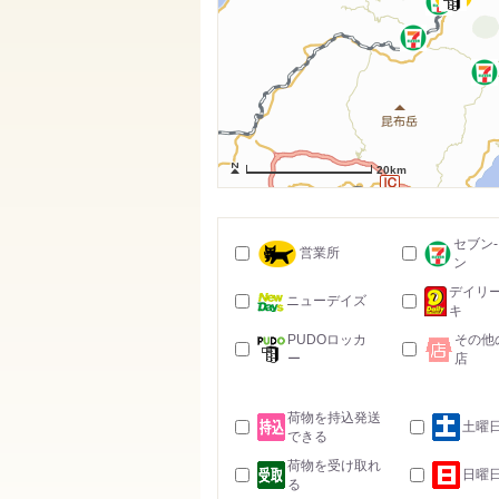
20km
セブン
営業所
ン
デイリ
ニューデイズ
キ
PUDOロッカ
その他
ー
店
荷物を持込発送
土曜
できる
荷物を受け取れ
日曜
る