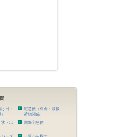
届け日・
宅急便（料金・取扱
係）
荷物関係）
り状・出
国際宅急便
）
ンバーズ
一覧から探す