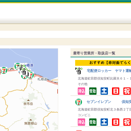
最寄り営業所・取扱店一覧
宅配便ロッカー ヤマト運
北海道虻田郡倶知安町比羅夫６１－
その他
セブンイレブン 倶知
北海道虻田郡倶知安町北３条西２丁
コンビニ