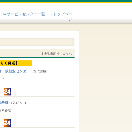
サービスセンター一覧
トップペー
ジ
1-5件/50件中 →
次へ
輸 倶知安センター
（9.72km）
１７
安基町
（6.34km）
目６番地