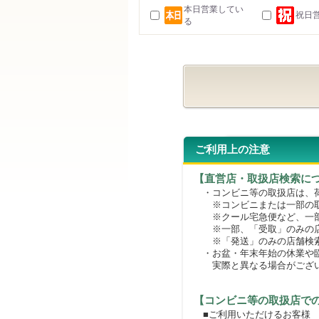
本日営業してい
祝日
る
ご利用上の注意
【直営店・取扱店検索に
・コンビニ等の取扱店は、荷
※コンビニまたは一部の取扱
※クール宅急便など、一部
※一部、「受取」のみの店
※「発送」のみの店舗検索
・お盆・年末年始の休業や臨
実際と異なる場合がござ
【コンビニ等の取扱店で
■ご利用いただけるお客様