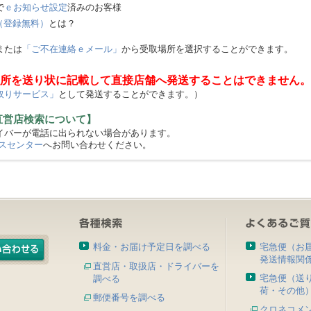
で
ｅお知らせ設定
済みのお客様
（登録無料）
とは？
または
「ご不在連絡ｅメール」
から受取場所を選択することができます。
所を送り状に記載して直接店舗へ発送することはできません。
取りサービス」
として発送することができます。）
直営店検索について】
バーが電話に出られない場合があります。
スセンター
へお問い合わせください。
料金・お届け予定日を調べる
宅急便（お
発送情報関
直営店・取扱店・ドライバーを
宅急便（送
調べる
荷・その他
郵便番号を調べる
クロネコメ