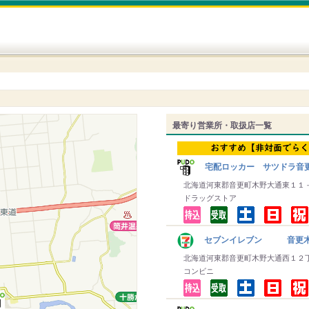
最寄り営業所・取扱店一覧
宅配ロッカー サツドラ音
北海道河東郡音更町木野大通東１１
ドラッグストア
セブンイレブン 音更木
北海道河東郡音更町木野大通西１２
コンビニ