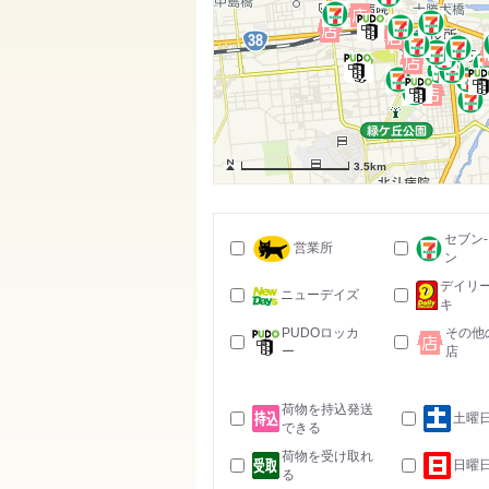
3.5km
セブン
営業所
ン
デイリ
ニューデイズ
キ
PUDOロッカ
その他
ー
店
荷物を持込発送
土曜
できる
荷物を受け取れ
日曜
る