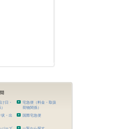
届け日・
宅急便（料金・取扱
係）
荷物関係）
り状・出
国際宅急便
）
ンバーズ
一覧から探す