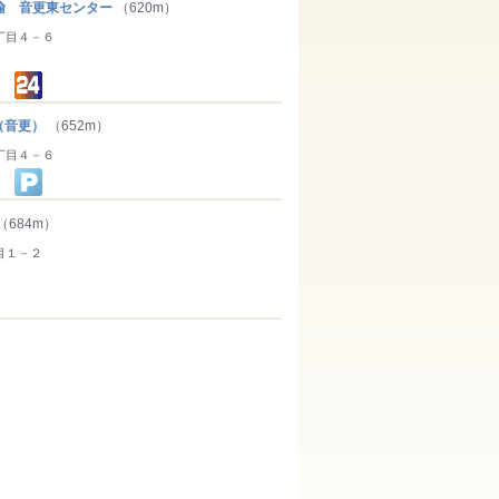
輸 音更東センター
（620m）
丁目４－６
（音更）
（652m）
丁目４－６
（684m）
目１－２