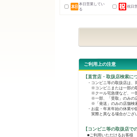
本日営業してい
祝日
る
ご利用上の注意
【直営店・取扱店検索に
・コンビニ等の取扱店は、荷
※コンビニまたは一部の取扱
※クール宅急便など、一部
※一部、「受取」のみの店
※「発送」のみの店舗検索
・お盆・年末年始の休業や臨
実際と異なる場合がござ
【コンビニ等の取扱店で
■ご利用いただけるお客様