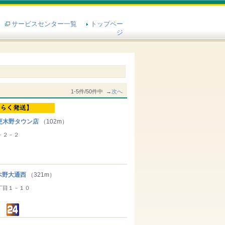
サービスセンター一覧
トップペー
ジ
1-5件/50件中 →
次へ
更木野タウン店
（102m）
－２－２
野大通西
（321m）
丁目１－１０