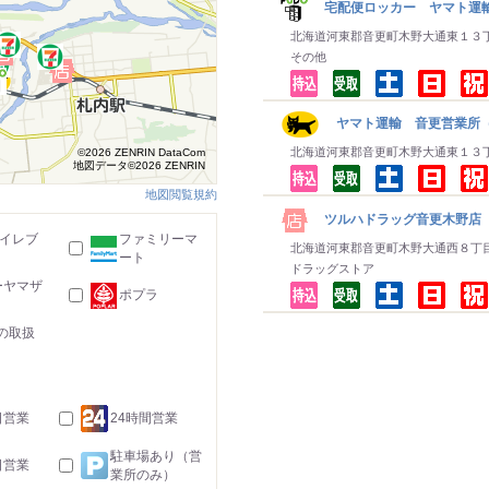
宅配便ロッカー ヤマト運
北海道河東郡音更町木野大通東１３
その他
ヤマト運輸 音更営業所
北海道河東郡音更町木野大通東１３
©2026 ZENRIN DataCom
地図データ©2026 ZENRIN
地図閲覧規約
ツルハドラッグ音更木野店
-イレブ
ファミリーマ
北海道河東郡音更町木野大通西８丁
ート
ドラッグストア
ーヤマザ
ポプラ
の取扱
日営業
24時間営業
駐車場あり（営
日営業
業所のみ）