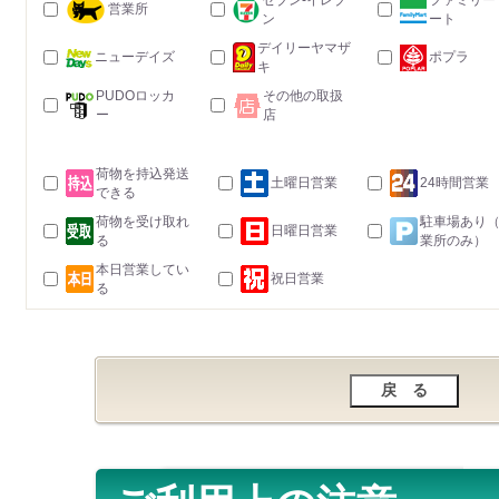
セブン-イレブ
ファミリー
営業所
ン
ート
デイリーヤマザ
ニューデイズ
ポプラ
キ
PUDOロッカ
その他の取扱
ー
店
荷物を持込発送
土曜日営業
24時間営業
できる
荷物を受け取れ
駐車場あり
日曜日営業
る
業所のみ）
本日営業してい
祝日営業
る