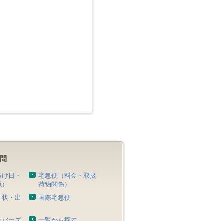
届け日・
宅急便（料金・取扱
係）
荷物関係）
り状・出
国際宅急便
）
ンバーズ
一覧から探す