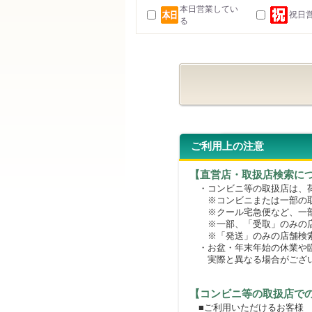
本日営業してい
祝日
る
ご利用上の注意
【直営店・取扱店検索に
・コンビニ等の取扱店は、荷
※コンビニまたは一部の取扱
※クール宅急便など、一部
※一部、「受取」のみの店
※「発送」のみの店舗検索
・お盆・年末年始の休業や臨
実際と異なる場合がござ
【コンビニ等の取扱店で
■ご利用いただけるお客様