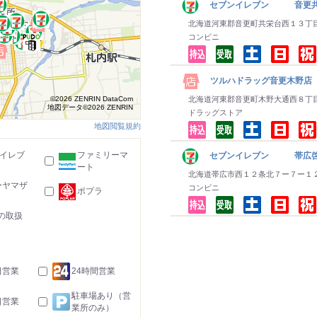
セブンイレブン 音更
北海道河東郡音更町共栄台西１３丁
コンビニ
ツルハドラッグ音更木野店
©2026 ZENRIN DataCom
北海道河東郡音更町木野大通西８丁
地図データ©2026 ZENRIN
ドラッグストア
地図閲覧規約
-イレブ
ファミリーマ
セブンイレブン 帯広
ート
北海道帯広市西１２条北７ー７ー１
ーヤマザ
コンビニ
ポプラ
の取扱
日営業
24時間営業
駐車場あり（営
日営業
業所のみ）