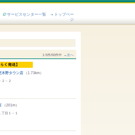
サービスセンター一覧
トップペー
ジ
1-5件/50件中 →
次へ
更木野タウン店
（1.73km）
－２－２
店
（201m）
１丁目１－１