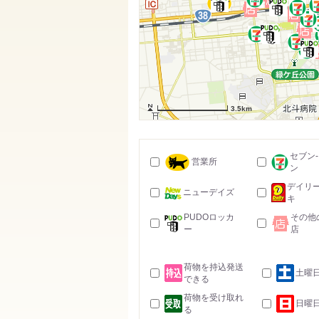
3.5km
セブン
営業所
ン
デイリ
ニューデイズ
キ
PUDOロッカ
その他
ー
店
荷物を持込発送
土曜
できる
荷物を受け取れ
日曜
る