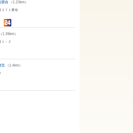
共栄台
（1.23km）
目２７１番地
（1.39km）
目１－２
啓北
（1.4km）
２