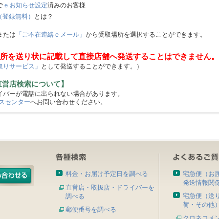
で
ｅお知らせ設定
済みのお客様
（登録無料）
とは？
または
「ご不在連絡ｅメール」
から受取場所を選択することができます。
所を送り状に記載して直接店舗へ発送することはできません。
取りサービス」
として発送することができます。）
直営店検索について】
バーが電話に出られない場合があります。
スセンター
へお問い合わせください。
料金・お届け予定日を調べる
宅急便（お
発送情報関
直営店・取扱店・ドライバーを
宅急便（送
調べる
荷・その他
郵便番号を調べる
クロネコメ