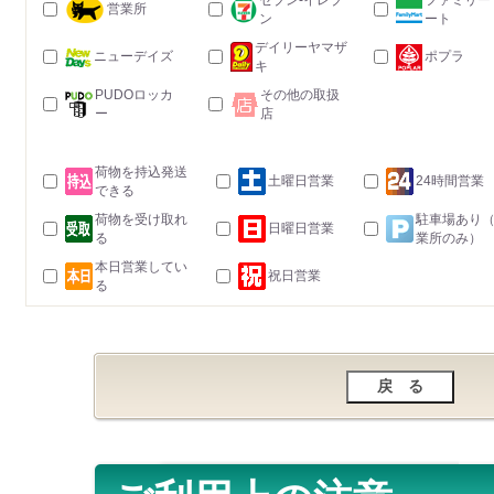
セブン-イレブ
ファミリー
営業所
ン
ート
デイリーヤマザ
ニューデイズ
ポプラ
キ
PUDOロッカ
その他の取扱
ー
店
荷物を持込発送
土曜日営業
24時間営業
できる
荷物を受け取れ
駐車場あり
日曜日営業
る
業所のみ）
本日営業してい
祝日営業
る