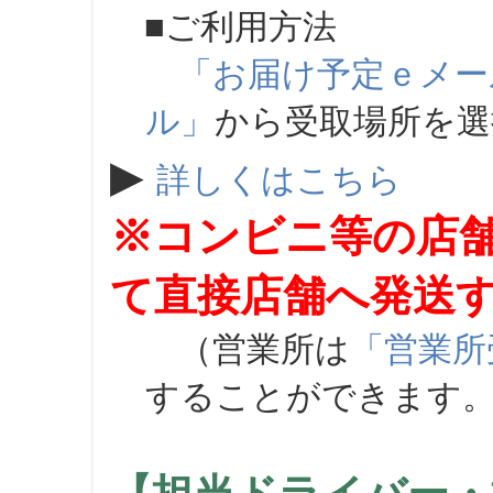
■ご利用方法
「お届け予定ｅメー
ル」
から受取場所を
▶
詳しくはこちら
※コンビニ等の店
て直接店舗へ発送
（営業所は
「営業所
することができます