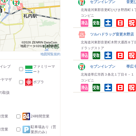
セブンイレブン 音更ひ
北海道河東郡音更町ひびき野西町１
コンビニ
ツルハドラッグ音更木野店
北海道河東郡音更町木野大通西８丁
©2026 ZENRIN DataCom
地図データ©2026 ZENRIN
ドラッグストア
地図閲覧規約
-イレブ
ファミリーマ
セブンイレブン 帯広十
ート
北海道帯広市西３条北１丁目６－１
ーヤマザ
コンビニ
ポプラ
の取扱
日営業
24時間営業
駐車場あり（営
日営業
業所のみ）