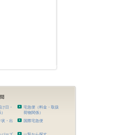
届け日・
宅急便（料金・取扱
係）
荷物関係）
り状・出
国際宅急便
）
ンバーズ
一覧から探す