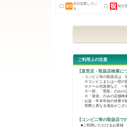
本日営業してい
祝日
る
ご利用上の注意
【直営店・取扱店検索に
・コンビニ等の取扱店は、荷
※コンビニまたは一部の取扱
※クール宅急便など、一部
※一部、「受取」のみの店
※「発送」のみの店舗検索
・お盆・年末年始の休業や臨
実際と異なる場合がござ
【コンビニ等の取扱店で
■ご利用いただけるお客様