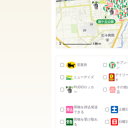
3.5km
セブン
営業所
ン
デイリ
ニューデイズ
キ
PUDOロッカ
その他
ー
店
荷物を持込発送
土曜
できる
荷物を受け取れ
日曜
る