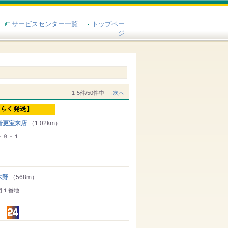
サービスセンター一覧
トップペー
ジ
1-5件/50件中 →
次へ
音更宝来店
（1.02km）
－９－１
木野
（568m）
目１番地