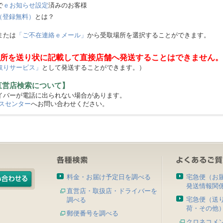
で
ｅお知らせ設定
済みのお客様
（登録無料）
とは？
または
「ご不在連絡ｅメール」
から受取場所を選択することができます。
所を送り状に記載して直接店舗へ発送することはできません。
取りサービス」
として発送することができます。）
直営店検索について】
バーが電話に出られない場合があります。
スセンター
へお問い合わせください。
料金・お届け予定日を調べる
宅急便（お
発送情報関
直営店・取扱店・ドライバーを
宅急便（送
調べる
荷・その他
郵便番号を調べる
クロネコメ