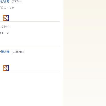
びき野
（722m）
丁目１－１９
（944m）
目１－２
勝大橋
（1.35km）