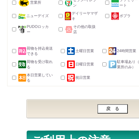
セブン-イレブ
ファミリー
営業所
ン
ート
デイリーヤマザ
ニューデイズ
ポプラ
キ
PUDOロッカ
その他の取扱
ー
店
荷物を持込発送
土曜日営業
24時間営業
できる
荷物を受け取れ
駐車場あり
日曜日営業
る
業所のみ）
本日営業してい
祝日営業
る