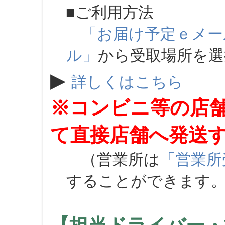
■ご利用方法
「お届け予定ｅメー
ル」
から受取場所を
▶
詳しくはこちら
※コンビニ等の店
て直接店舗へ発送
（営業所は
「営業所
することができます