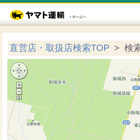
直営店・取扱店検索TOP
> 検