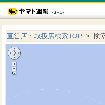
直営店・取扱店検索TOP
> 検