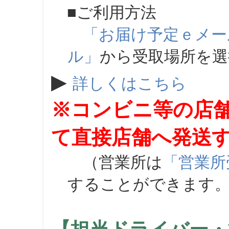
■ご利用方法
「お届け予定ｅメー
ル」
から受取場所を
▶
詳しくはこちら
※コンビニ等の店
て直接店舗へ発送
（営業所は
「営業所
することができます