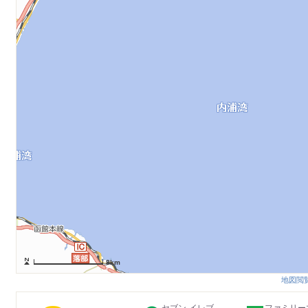
8km
地図閲