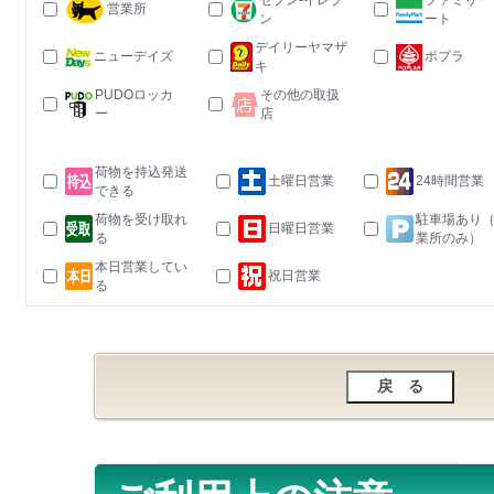
セブン-イレブ
ファミリー
営業所
ン
ート
デイリーヤマザ
ニューデイズ
ポプラ
キ
PUDOロッカ
その他の取扱
ー
店
荷物を持込発送
土曜日営業
24時間営業
できる
荷物を受け取れ
駐車場あり
日曜日営業
る
業所のみ）
本日営業してい
祝日営業
る