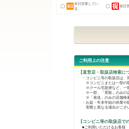
本日営業してい
祝日
る
ご利用上の注意
【直営店・取扱店検索に
・コンビニ等の取扱店は、荷
※コンビニまたは一部の取扱
※クール宅急便など、一部
※一部、「受取」のみの店
※「発送」のみの店舗検索
・お盆・年末年始の休業や臨
実際と異なる場合がござ
【コンビニ等の取扱店で
■ご利用いただけるお客様