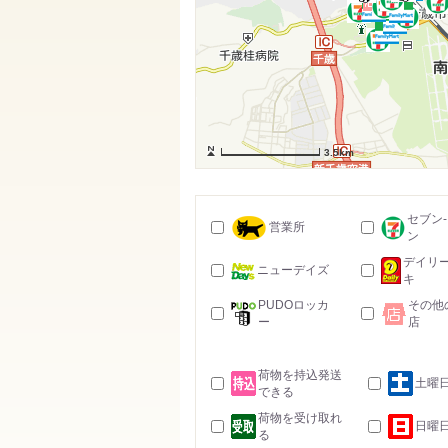
3.5km
セブン
営業所
ン
デイリ
ニューデイズ
キ
PUDOロッカ
その他
ー
店
荷物を持込発送
土曜
できる
荷物を受け取れ
日曜
る