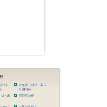
届け日・
宅急便（料金・取扱
係）
荷物関係）
り状・出
国際宅急便
）
ンバーズ
一覧から探す