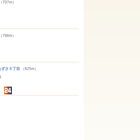
（707m）
（786m）
ずさ５丁目
（825m）
号