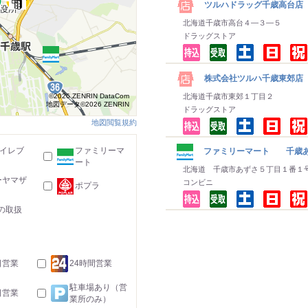
ツルハドラッグ千歳高台店
北海道千歳市高台４―３―５
ドラッグストア
株式会社ツルハ千歳東郊店
©2026 ZENRIN DataCom
北海道千歳市東郊１丁目２
地図データ©2026 ZENRIN
ドラッグストア
地図閲覧規約
-イレブ
ファミリーマ
ファミリーマート 千歳あ
ート
北海道 千歳市あずさ５丁目１番１
ーヤマザ
コンビニ
ポプラ
の取扱
日営業
24時間営業
駐車場あり（営
日営業
業所のみ）