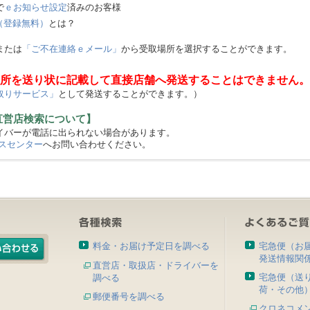
で
ｅお知らせ設定
済みのお客様
（登録無料）
とは？
または
「ご不在連絡ｅメール」
から受取場所を選択することができます。
所を送り状に記載して直接店舗へ発送することはできません。
取りサービス」
として発送することができます。）
直営店検索について】
バーが電話に出られない場合があります。
スセンター
へお問い合わせください。
料金・お届け予定日を調べる
宅急便（お
発送情報関
直営店・取扱店・ドライバーを
宅急便（送
調べる
荷・その他
郵便番号を調べる
クロネコメ