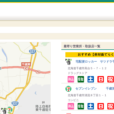
最寄り営業所・取扱店一覧
宅配便ロッカー サツドラ
北海道千歳市高台５－７－１２
ドラッグストア
セブンイレブン 千歳清
北海道千歳市清流８丁目１－１
コンビニ