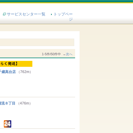
サービスセンター一覧
トップペー
ジ
1-5件/50件中 →
次へ
千歳高台店
（762m）
流８丁目
（476m）