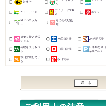
セブン-イレブ
ファミリー
営業所
ン
ート
デイリーヤマザ
ニューデイズ
ポプラ
キ
PUDOロッカ
その他の取扱
ー
店
荷物を持込発送
土曜日営業
24時間営業
できる
荷物を受け取れ
駐車場あり
日曜日営業
る
業所のみ）
本日営業してい
祝日営業
る