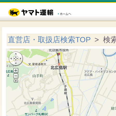
直営店・取扱店検索TOP
> 検