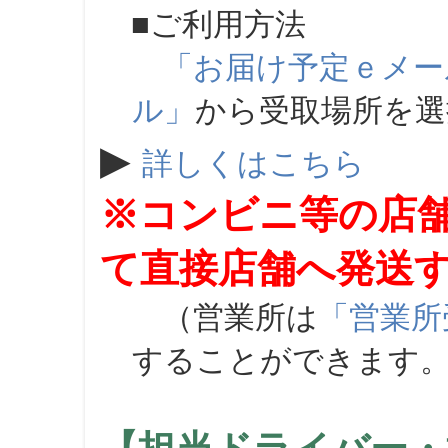
■ご利用方法
「お届け予定ｅメー
ル」
から受取場所を
▶
詳しくはこちら
※コンビニ等の店
て直接店舗へ発送
（営業所は
「営業所
することができます