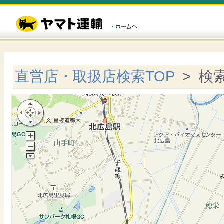
直営店・取扱店検索TOP
> 検