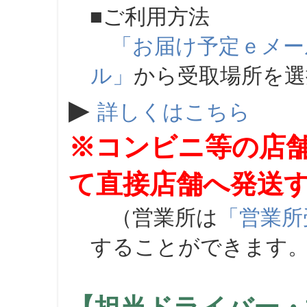
■ご利用方法
「お届け予定ｅメー
ル」
から受取場所を
▶
詳しくはこちら
※コンビニ等の店
て直接店舗へ発送
（営業所は
「営業所
することができます