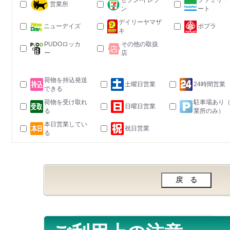
セブン-イレブ
ファミリー
営業所
ン
ート
デイリーヤマザ
ニューデイズ
ポプラ
キ
PUDOロッカ
その他の取扱
ー
店
荷物を持込発送
土曜日営業
24時間営業
できる
荷物を受け取れ
駐車場あり
日曜日営業
る
業所のみ）
本日営業してい
祝日営業
る