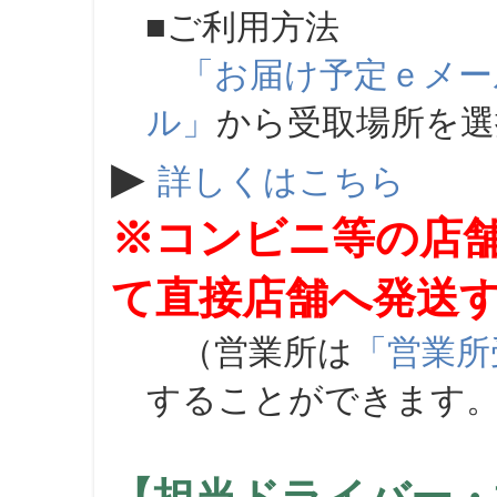
■ご利用方法
「お届け予定ｅメー
ル」
から受取場所を
▶
詳しくはこちら
※コンビニ等の店
て直接店舗へ発送
（営業所は
「営業所
することができます