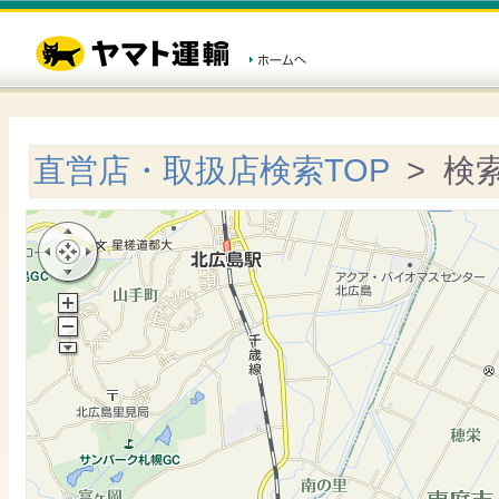
直営店・取扱店検索TOP
> 検