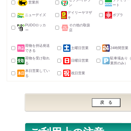
セブン-イレブ
ファミリー
営業所
ン
ート
デイリーヤマザ
ニューデイズ
ポプラ
キ
PUDOロッカ
その他の取扱
ー
店
荷物を持込発送
土曜日営業
24時間営業
できる
荷物を受け取れ
駐車場あり
日曜日営業
る
業所のみ）
本日営業してい
祝日営業
る