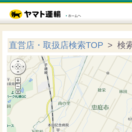
直営店・取扱店検索TOP
> 検