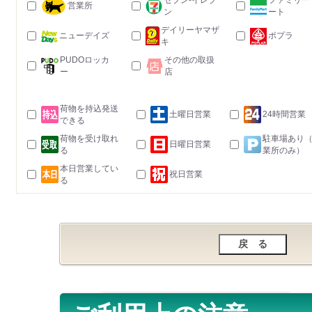
セブン-イレブ
ファミリー
営業所
ン
ート
デイリーヤマザ
ニューデイズ
ポプラ
キ
PUDOロッカ
その他の取扱
ー
店
荷物を持込発送
土曜日営業
24時間営業
できる
荷物を受け取れ
駐車場あり
日曜日営業
る
業所のみ）
本日営業してい
祝日営業
る