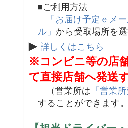
■ご利用方法
「お届け予定ｅメー
ル」
から受取場所を
▶
詳しくはこちら
※コンビニ等の店
て直接店舗へ発送
（営業所は
「営業所
することができます