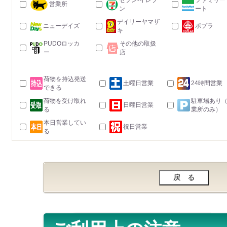
セブン-イレブ
ファミリー
営業所
ン
ート
デイリーヤマザ
ニューデイズ
ポプラ
キ
PUDOロッカ
その他の取扱
ー
店
荷物を持込発送
土曜日営業
24時間営業
できる
荷物を受け取れ
駐車場あり
日曜日営業
る
業所のみ）
本日営業してい
祝日営業
る