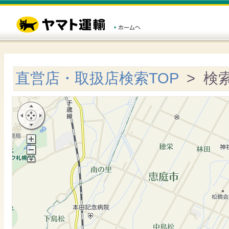
直営店・取扱店検索TOP
> 検