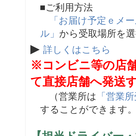
■ご利用方法
「お届け予定ｅメー
ル」
から受取場所を
▶
詳しくはこちら
※コンビニ等の店
て直接店舗へ発送
（営業所は
「営業所
することができます