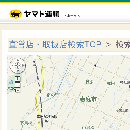
直営店・取扱店検索TOP
> 検