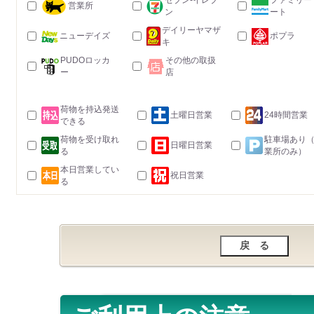
セブン-イレブ
ファミリー
営業所
ン
ート
デイリーヤマザ
ニューデイズ
ポプラ
キ
PUDOロッカ
その他の取扱
ー
店
荷物を持込発送
土曜日営業
24時間営業
できる
荷物を受け取れ
駐車場あり
日曜日営業
る
業所のみ）
本日営業してい
祝日営業
る