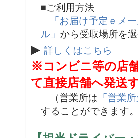
■ご利用方法
「お届け予定ｅメー
ル」
から受取場所を
▶
詳しくはこちら
※コンビニ等の店
て直接店舗へ発送
（営業所は
「営業所
することができます