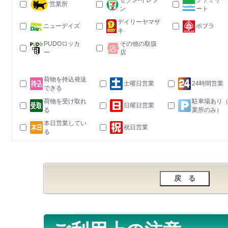
セブン-イレブ
ファミリー
営業所
ン
ート
デイリーヤマザ
ニューデイズ
ポプラ
キ
PUDOロッカ
その他の取扱
ー
店
荷物を持込発送
土曜日営業
24時間営業
できる
荷物を受け取れ
駐車場あり
日曜日営業
る
業所のみ）
本日営業してい
祝日営業
る