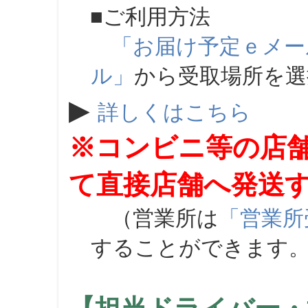
■ご利用方法
「お届け予定ｅメー
ル」
から受取場所を
▶
詳しくはこちら
※コンビニ等の店
て直接店舗へ発送
（営業所は
「営業所
することができます