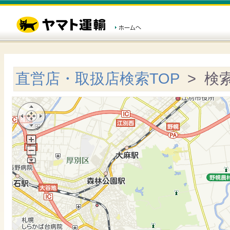
直営店・取扱店検索TOP
> 検