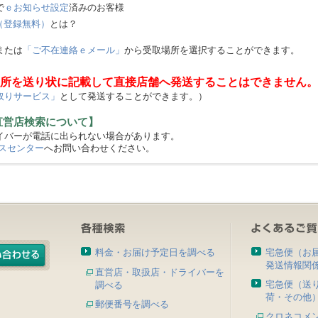
で
ｅお知らせ設定
済みのお客様
（登録無料）
とは？
または
「ご不在連絡ｅメール」
から受取場所を選択することができます。
所を送り状に記載して直接店舗へ発送することはできません。
取りサービス」
として発送することができます。）
直営店検索について】
バーが電話に出られない場合があります。
スセンター
へお問い合わせください。
料金・お届け予定日を調べる
宅急便（お
発送情報関
直営店・取扱店・ドライバーを
宅急便（送
調べる
荷・その他
郵便番号を調べる
クロネコメ