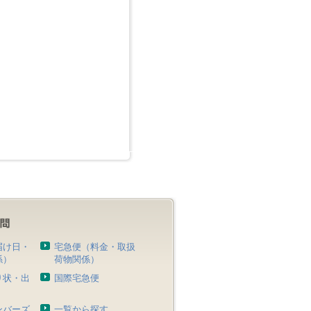
届け日・
宅急便（料金・取扱
係）
荷物関係）
り状・出
国際宅急便
）
ンバーズ
一覧から探す