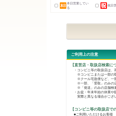
本日営業してい
祝日
る
ご利用上の注意
【直営店・取扱店検索に
・コンビニ等の取扱店は、荷
※コンビニまたは一部の取扱
※クール宅急便など、一部
※一部、「受取」のみの店
※「発送」のみの店舗検索
・お盆・年末年始の休業や臨
実際と異なる場合がござ
【コンビニ等の取扱店で
■ご利用いただけるお客様