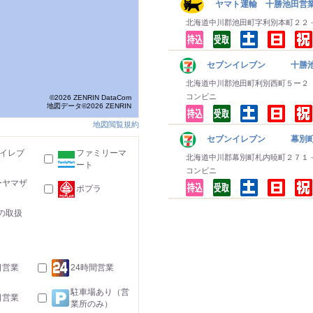
ヤマト運輸 十勝池田営業
北海道中川郡池田町字利別本町２２
セブンイレブン 十勝池
北海道中川郡池田町利別西町５ー２
コンビニ
©2026 ZENRIN DataCom
地図データ©2026 ZENRIN
地図閲覧規約
セブンイレブン 幕別町
-イレブ
ファミリーマ
北海道中川郡幕別町札内暁町２７１
ート
コンビニ
ーヤマザ
ポプラ
の取扱
日営業
24時間営業
駐車場あり（営
日営業
業所のみ）