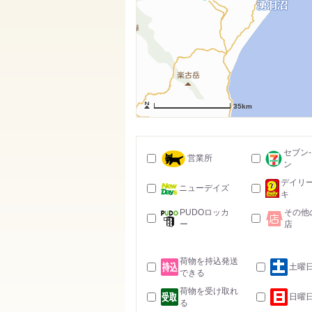
35km
セブン
営業所
ン
デイリ
ニューデイズ
キ
PUDOロッカ
その他
ー
店
荷物を持込発送
土曜
できる
荷物を受け取れ
日曜
る