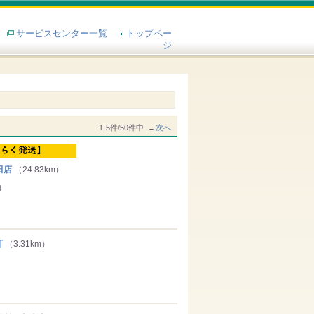
サービスセンター一覧
トップペー
ジ
1-5件/50件中 →
次へ
田店
（24.83km）
４
町
（3.31km）