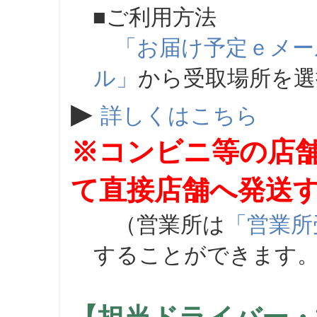
■ご利用方法
「お届け予定ｅメー
ル」
から受取場所を
▶
詳しくはこちら
※コンビニ等の店
て直接店舗へ発送
（営業所は
「営業所
することができます