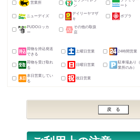
セブン-イレブ
ファミリー
営業所
ン
ート
デイリーヤマザ
ニューデイズ
ポプラ
キ
PUDOロッカ
その他の取扱
ー
店
荷物を持込発送
土曜日営業
24時間営業
できる
荷物を受け取れ
駐車場あり
日曜日営業
る
業所のみ）
本日営業してい
祝日営業
る