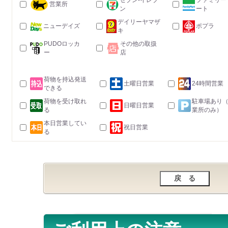
セブン-イレブ
ファミリー
営業所
ン
ート
デイリーヤマザ
ニューデイズ
ポプラ
キ
PUDOロッカ
その他の取扱
ー
店
荷物を持込発送
土曜日営業
24時間営業
できる
荷物を受け取れ
駐車場あり
日曜日営業
る
業所のみ）
本日営業してい
祝日営業
る