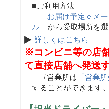
■ご利用方法
「お届け予定ｅメー
ル」
から受取場所を
▶
詳しくはこちら
※コンビニ等の店
て直接店舗へ発送
（営業所は
「営業所
することができます