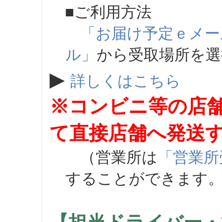
■ご利用方法
「お届け予定ｅメー
ル」
から受取場所を
▶
詳しくはこちら
※コンビニ等の店
て直接店舗へ発送
（営業所は
「営業所
することができます