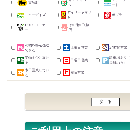
セブン-イレブ
ファミリー
営業所
ン
ート
デイリーヤマザ
ニューデイズ
ポプラ
キ
PUDOロッカ
その他の取扱
ー
店
荷物を持込発送
土曜日営業
24時間営業
できる
荷物を受け取れ
駐車場あり
日曜日営業
る
業所のみ）
本日営業してい
祝日営業
る