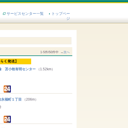
サービスセンター一覧
トップペー
ジ
1-5件/50件中 →
次へ
輸 苫小牧有明センター
（1.52km）
永福町１丁目
（206m）
号