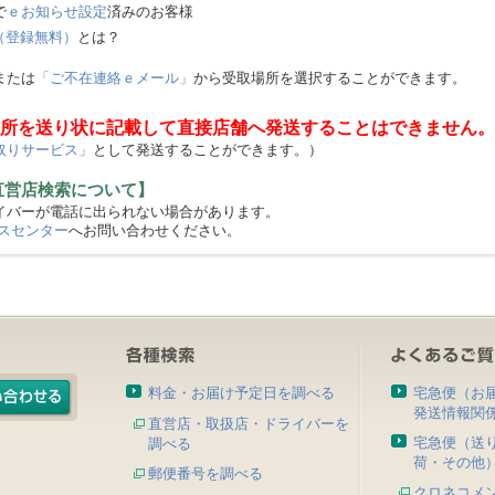
で
ｅお知らせ設定
済みのお客様
（登録無料）
とは？
または
「ご不在連絡ｅメール」
から受取場所を選択することができます。
所を送り状に記載して直接店舗へ発送することはできません。
取りサービス」
として発送することができます。）
直営店検索について】
バーが電話に出られない場合があります。
スセンター
へお問い合わせください。
料金・お届け予定日を調べる
宅急便（お
発送情報関
直営店・取扱店・ドライバーを
宅急便（送
調べる
荷・その他
郵便番号を調べる
クロネコメ