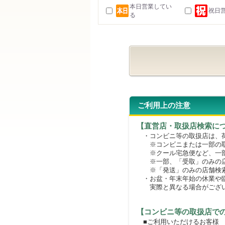
本日営業してい
祝日
る
ご利用上の注意
【直営店・取扱店検索に
・コンビニ等の取扱店は、荷
※コンビニまたは一部の取扱
※クール宅急便など、一部
※一部、「受取」のみの店
※「発送」のみの店舗検索
・お盆・年末年始の休業や臨
実際と異なる場合がござ
【コンビニ等の取扱店で
■ご利用いただけるお客様