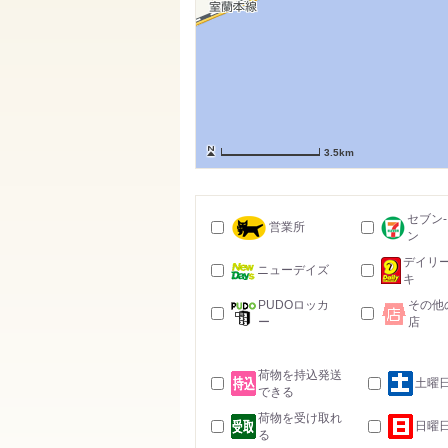
3.5km
セブン
営業所
ン
デイリ
ニューデイズ
キ
PUDOロッカ
その他
ー
店
荷物を持込発送
土曜
できる
荷物を受け取れ
日曜
る