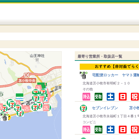
最寄り営業所・取扱店一覧
宅配便ロッカー ヤマト運
北海道苫小牧市有明町２－１０
その他
セブンイレブン 苫小牧
北海道苫小牧市永福町１丁目４番１
コンビニ