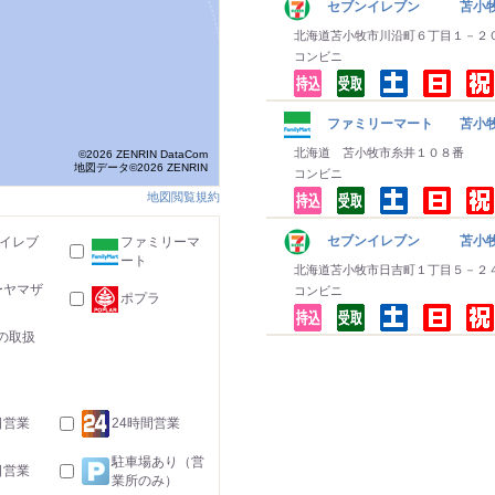
セブンイレブン 苫小牧
北海道苫小牧市川沿町６丁目１－２
コンビニ
ファミリーマート 苫小
北海道 苫小牧市糸井１０８番
©2026 ZENRIN DataCom
地図データ©2026 ZENRIN
コンビニ
地図閲覧規約
セブンイレブン 苫小牧
-イレブ
ファミリーマ
ート
北海道苫小牧市日吉町１丁目５－２
ーヤマザ
コンビニ
ポプラ
の取扱
日営業
24時間営業
駐車場あり（営
日営業
業所のみ）