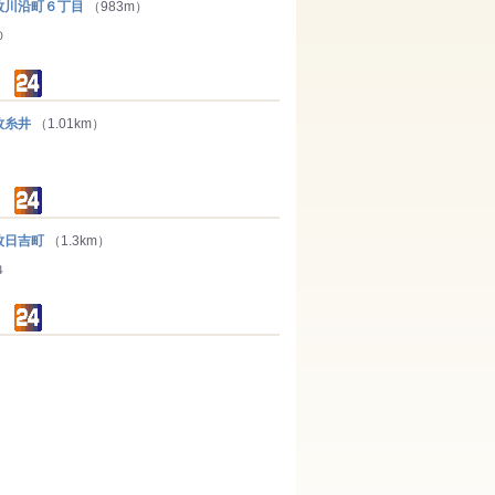
川沿町６丁目
（983m）
０
牧糸井
（1.01km）
日吉町
（1.3km）
４