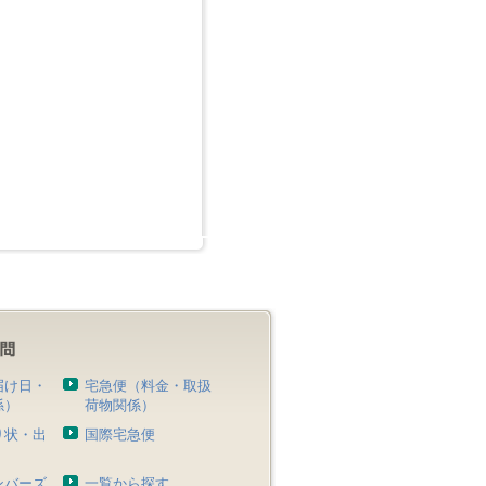
届け日・
宅急便（料金・取扱
係）
荷物関係）
り状・出
国際宅急便
）
ンバーズ
一覧から探す