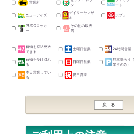
セブン-イレブ
ファミリー
営業所
ン
ート
デイリーヤマザ
ニューデイズ
ポプラ
キ
PUDOロッカ
その他の取扱
ー
店
荷物を持込発送
土曜日営業
24時間営業
できる
荷物を受け取れ
駐車場あり
日曜日営業
る
業所のみ）
本日営業してい
祝日営業
る