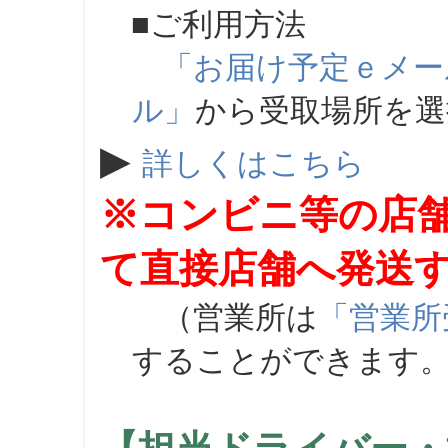
■ご利用方法
「お届け予定ｅメー
ル」
から受取場所を
▶
詳しくはこちら
※コンビニ等の店
て直接店舗へ発送
（営業所は
「営業所
することができます