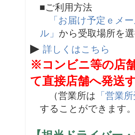
■ご利用方法
「お届け予定ｅメー
ル」
から受取場所を
▶
詳しくはこちら
※コンビニ等の店
て直接店舗へ発送
（営業所は
「営業所
することができます