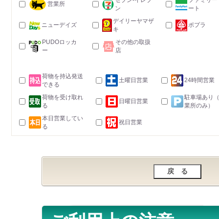
セブン-イレブ
ファミリー
営業所
ン
ート
デイリーヤマザ
ニューデイズ
ポプラ
キ
PUDOロッカ
その他の取扱
ー
店
荷物を持込発送
土曜日営業
24時間営業
できる
荷物を受け取れ
駐車場あり
日曜日営業
る
業所のみ）
本日営業してい
祝日営業
る