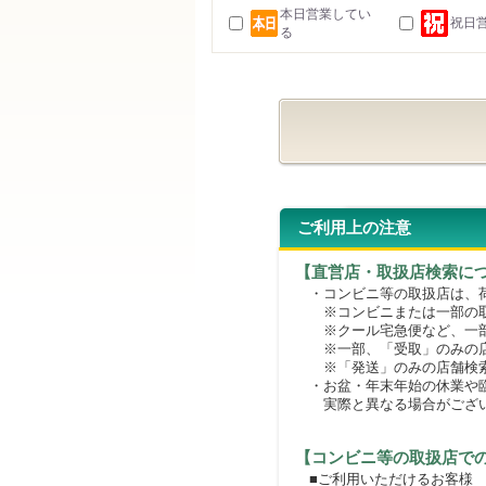
本日営業してい
祝日
る
ご利用上の注意
【直営店・取扱店検索に
・コンビニ等の取扱店は、荷
※コンビニまたは一部の取扱
※クール宅急便など、一部
※一部、「受取」のみの店
※「発送」のみの店舗検索
・お盆・年末年始の休業や臨
実際と異なる場合がござ
【コンビニ等の取扱店で
■ご利用いただけるお客様