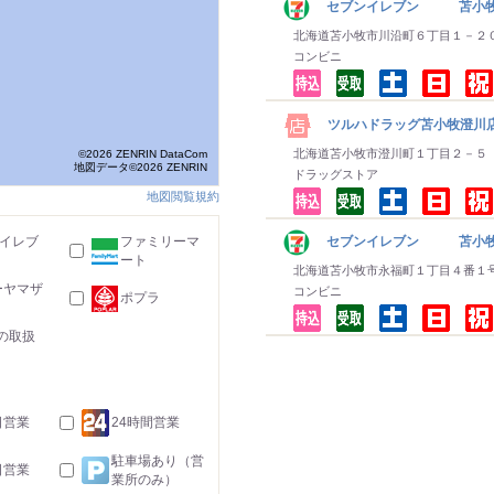
セブンイレブン 苫小牧
北海道苫小牧市川沿町６丁目１－２
コンビニ
ツルハドラッグ苫小牧澄川
北海道苫小牧市澄川町１丁目２－５
©2026 ZENRIN DataCom
地図データ©2026 ZENRIN
ドラッグストア
地図閲覧規約
-イレブ
ファミリーマ
セブンイレブン 苫小牧
ート
北海道苫小牧市永福町１丁目４番１
ーヤマザ
コンビニ
ポプラ
の取扱
日営業
24時間営業
駐車場あり（営
日営業
業所のみ）