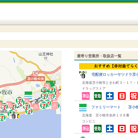
最寄り営業所・取扱店一覧
宅配便ロッカーサツドラ苫
北海道苫小牧市ときわ町３－１７－
ドラッグストア
ファミリーマート 苫小
北海道 苫小牧市糸井１０８番
コンビニ