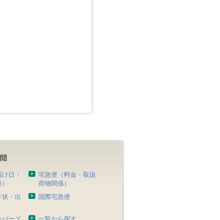
届け日・
宅急便（料金・取扱
係）
荷物関係）
り状・出
国際宅急便
）
ンバーズ
一覧から探す