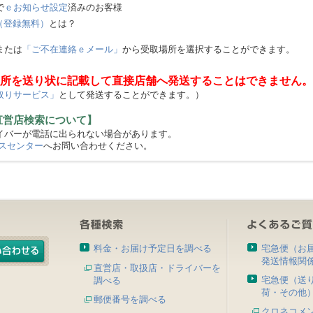
で
ｅお知らせ設定
済みのお客様
（登録無料）
とは？
または
「ご不在連絡ｅメール」
から受取場所を選択することができます。
所を送り状に記載して直接店舗へ発送することはできません。
取りサービス」
として発送することができます。）
直営店検索について】
バーが電話に出られない場合があります。
スセンター
へお問い合わせください。
料金・お届け予定日を調べる
宅急便（お
発送情報関
直営店・取扱店・ドライバーを
宅急便（送
調べる
荷・その他
郵便番号を調べる
クロネコメ