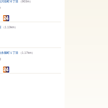
川沿町６丁目
（903m）
０
店
（1.13km）
永福町１丁目
（1.17km）
号