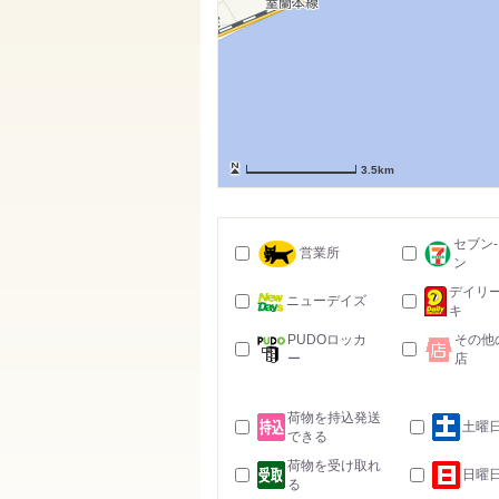
3.5km
セブン
営業所
ン
デイリ
ニューデイズ
キ
PUDOロッカ
その他
ー
店
荷物を持込発送
土曜
できる
荷物を受け取れ
日曜
る