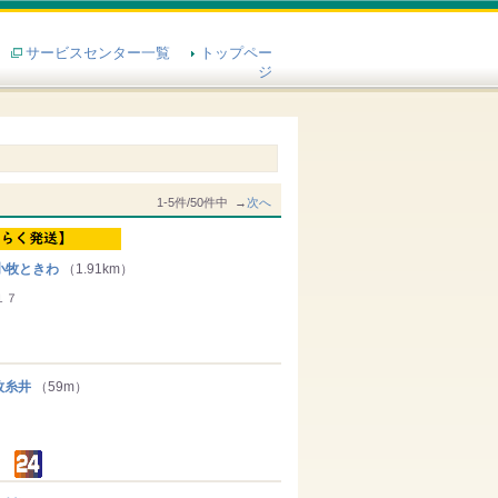
サービスセンター一覧
トップペー
ジ
1-5件/50件中 →
次へ
小牧ときわ
（1.91km）
１７
牧糸井
（59m）