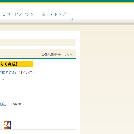
サービスセンター一覧
トップペー
ジ
1-5件/50件中 →
次へ
小牧ときわ
（1.43km）
１７
牧糸井
（562m）