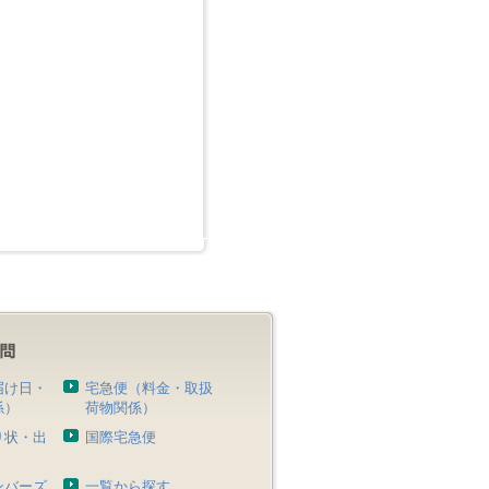
届け日・
宅急便（料金・取扱
係）
荷物関係）
り状・出
国際宅急便
）
ンバーズ
一覧から探す