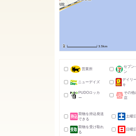
3.5km
セブン
営業所
ン
デイリ
ニューデイズ
キ
PUDOロッカ
その他
ー
店
荷物を持込発送
土曜
できる
荷物を受け取れ
日曜
る