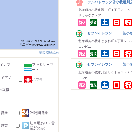
ツルハドラッグ苫小牧澄川
北海道苫小牧市澄川町１丁目２－５
ドラッグストア
セブンイレブン 苫小牧
北海道苫小牧市ときわ町４丁目２６
©2026 ZENRIN DataCom
地図データ©2026 ZENRIN
コンビニ
地図閲覧規約
-イレブ
ファミリーマ
セブンイレブン 苫小牧
ート
北海道苫小牧市川沿町６丁目１－２
ーヤマザ
コンビニ
ポプラ
の取扱
日営業
24時間営業
駐車場あり（営
日営業
業所のみ）