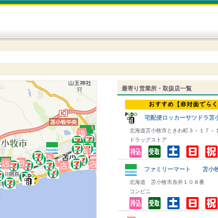
最寄り営業所・取扱店一覧
宅配便ロッカーサツドラ苫
北海道苫小牧市ときわ町３－１７－
ドラッグストア
ファミリーマート 苫小
北海道 苫小牧市糸井１０８番
コンビニ