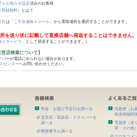
で
ｅお知らせ設定
済みのお客様
（登録無料）
とは？
または
「ご不在連絡ｅメール」
から受取場所を選択することができます。
所を送り状に記載して直接店舗へ発送することはできません。
取りサービス」
として発送することができます。）
直営店検索について】
バーが電話に出られない場合があります。
スセンター
へお問い合わせください。
料金・お届け予定日を調べる
宅急便（お
発送情報関
直営店・取扱店・ドライバーを
宅急便（送
調べる
荷・その他
郵便番号を調べる
クロネコメ