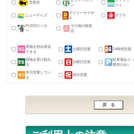
セブン-イレブ
ファミリー
営業所
ン
ート
デイリーヤマザ
ニューデイズ
ポプラ
キ
PUDOロッカ
その他の取扱
ー
店
荷物を持込発送
土曜日営業
24時間営業
できる
荷物を受け取れ
駐車場あり
日曜日営業
る
業所のみ）
本日営業してい
祝日営業
る