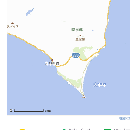
8km
地図閲