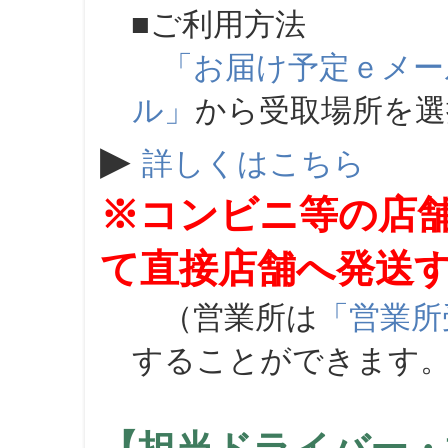
■ご利用方法
「お届け予定ｅメー
ル」
から受取場所を
▶
詳しくはこちら
※コンビニ等の店
て直接店舗へ発送
（営業所は
「営業所
することができます