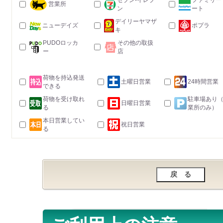
セブン-イレブ
ファミリー
営業所
ン
ート
デイリーヤマザ
ニューデイズ
ポプラ
キ
PUDOロッカ
その他の取扱
ー
店
荷物を持込発送
土曜日営業
24時間営業
できる
荷物を受け取れ
駐車場あり
日曜日営業
る
業所のみ）
本日営業してい
祝日営業
る