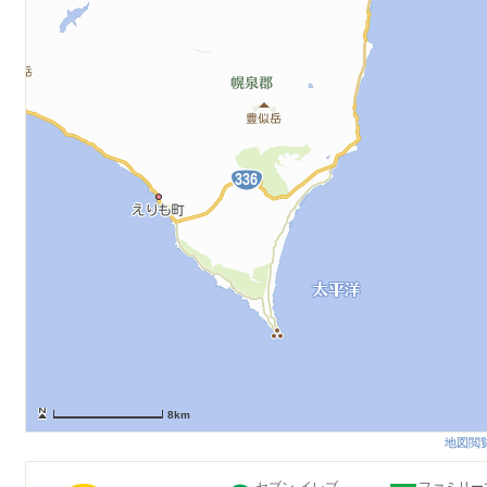
8km
地図閲