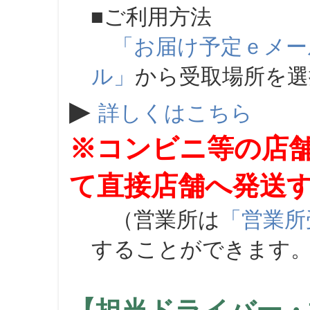
■ご利用方法
「お届け予定ｅメー
ル」
から受取場所を
▶
詳しくはこちら
※コンビニ等の店
て直接店舗へ発送
（営業所は
「営業所
することができます