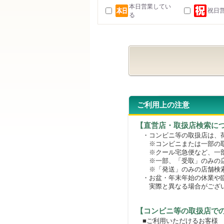
本日営業してい
祝日
る
ご利用上の注意
【直営店・取扱店検索に
・コンビニ等の取扱店は、荷
※コンビニまたは一部の取扱
※クール宅急便など、一部
※一部、「受取」のみの店
※「発送」のみの店舗検索
・お盆・年末年始の休業や臨
実際と異なる場合がござ
【コンビニ等の取扱店で
■ご利用いただけるお客様