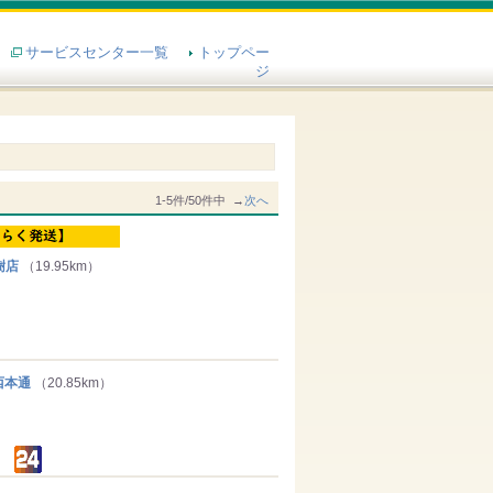
サービスセンター一覧
トップペー
ジ
1-5件/50件中 →
次へ
樹店
（19.95km）
西本通
（20.85km）