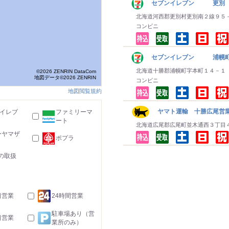
セブンイレブン 更別
北海道河西郡更別村更別南２線９５
コンビニ
セブンイレブン 浦幌
北海道十勝郡浦幌町字本町１４－１
©2026 ZENRIN DataCom
地図データ©2026 ZENRIN
コンビニ
地図閲覧規約
ヤマト運輸 十勝広尾営業
-イレブ
ファミリーマ
ート
北海道広尾郡広尾町並木通西３丁目
ーヤマザ
ポプラ
の取扱
日営業
24時間営業
駐車場あり（営
日営業
業所のみ）