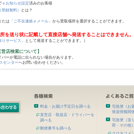
で
ｅお知らせ設定
済みのお客様
（登録無料）
とは？
または
「ご不在連絡ｅメール」
から受取場所を選択することができます。
所を送り状に記載して直接店舗へ発送することはできません。
取りサービス」
として発送することができます。）
直営店検索について】
バーが電話に出られない場合があります。
スセンター
へお問い合わせください。
料金・お届け予定日を調べる
宅急便（お
発送情報関
直営店・取扱店・ドライバーを
宅急便（送
調べる
荷・その他
郵便番号を調べる
クロネコメ