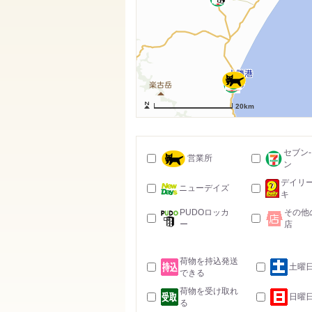
20km
セブン
営業所
ン
デイリ
ニューデイズ
キ
PUDOロッカ
その他
ー
店
荷物を持込発送
土曜
できる
荷物を受け取れ
日曜
る