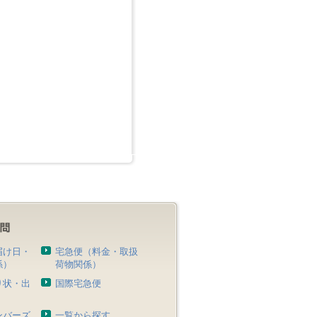
届け日・
宅急便（料金・取扱
係）
荷物関係）
り状・出
国際宅急便
）
ンバーズ
一覧から探す