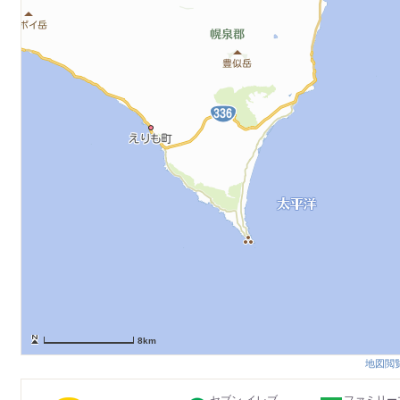
8km
地図閲