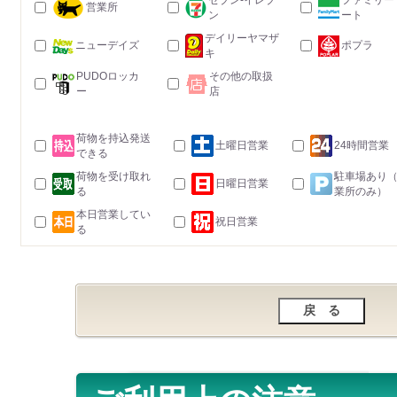
セブン-イレブ
ファミリー
営業所
ン
ート
デイリーヤマザ
ニューデイズ
ポプラ
キ
PUDOロッカ
その他の取扱
ー
店
荷物を持込発送
土曜日営業
24時間営業
できる
荷物を受け取れ
駐車場あり
日曜日営業
る
業所のみ）
本日営業してい
祝日営業
る