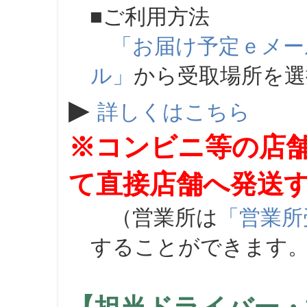
■ご利用方法
「お届け予定ｅメー
ル」
から受取場所を
▶
詳しくはこちら
※コンビニ等の店
て直接店舗へ発送
（営業所は
「営業所
することができます