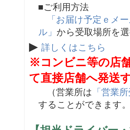
■ご利用方法
「お届け予定ｅメー
ル」
から受取場所を
▶
詳しくはこちら
※コンビニ等の店
て直接店舗へ発送
（営業所は
「営業所
することができます