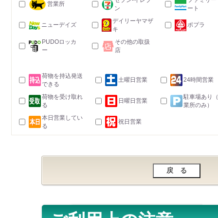
セブン-イレブ
ファミリー
営業所
ン
ート
デイリーヤマザ
ニューデイズ
ポプラ
キ
PUDOロッカ
その他の取扱
ー
店
荷物を持込発送
土曜日営業
24時間営業
できる
荷物を受け取れ
駐車場あり
日曜日営業
る
業所のみ）
本日営業してい
祝日営業
る