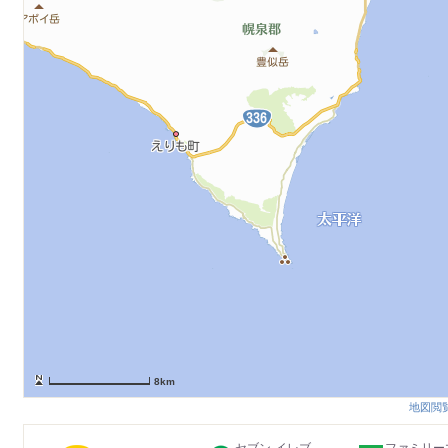
8km
地図閲