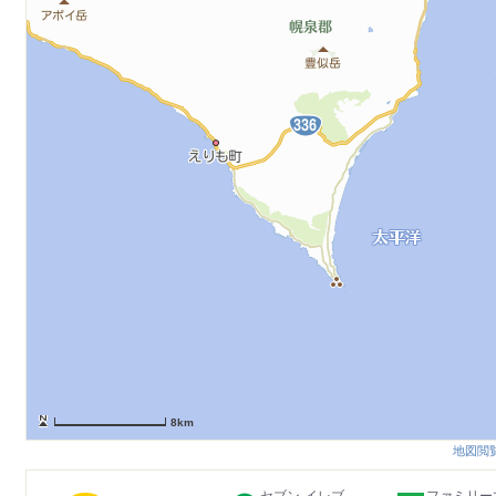
8km
地図閲