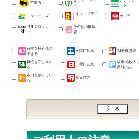
セブン-イレブ
ファミリー
営業所
ン
ート
デイリーヤマザ
ニューデイズ
ポプラ
キ
PUDOロッカ
その他の取扱
ー
店
荷物を持込発送
土曜日営業
24時間営業
できる
荷物を受け取れ
駐車場あり
日曜日営業
る
業所のみ）
本日営業してい
祝日営業
る