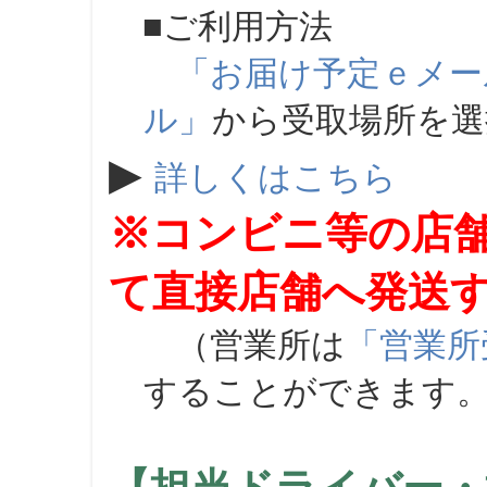
■ご利用方法
「お届け予定ｅメー
ル」
から受取場所を
▶
詳しくはこちら
※コンビニ等の店
て直接店舗へ発送
（営業所は
「営業所
することができます