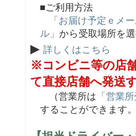
■ご利用方法
「お届け予定ｅメー
ル」
から受取場所を
▶
詳しくはこちら
※コンビニ等の店
て直接店舗へ発送
（営業所は
「営業所
することができます