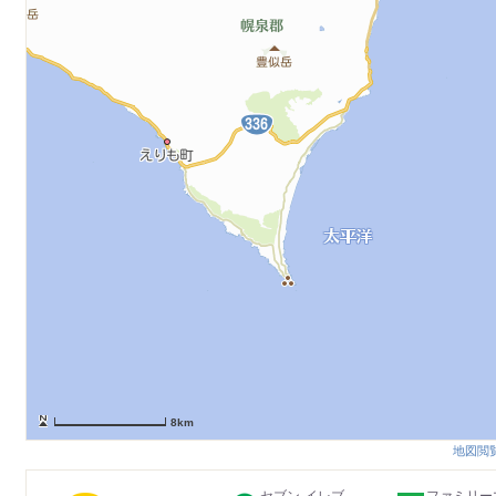
8km
地図閲