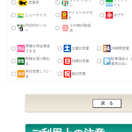
セブン-イレブ
ファミリー
営業所
ン
ート
デイリーヤマザ
ニューデイズ
ポプラ
キ
PUDOロッカ
その他の取扱
ー
店
荷物を持込発送
土曜日営業
24時間営業
できる
荷物を受け取れ
駐車場あり
日曜日営業
る
業所のみ）
本日営業してい
祝日営業
る