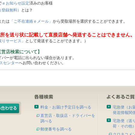
で
ｅお知らせ設定
済みのお客様
（登録無料）
とは？
または
「ご不在連絡ｅメール」
から受取場所を選択することができます。
所を送り状に記載して直接店舗へ発送することはできません。
取りサービス」
として発送することができます。）
直営店検索について】
バーが電話に出られない場合があります。
スセンター
へお問い合わせください。
料金・お届け予定日を調べる
宅急便（お
発送情報関
直営店・取扱店・ドライバーを
宅急便（送
調べる
荷・その他
郵便番号を調べる
クロネコメ