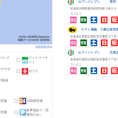
セブンイレブン 更別
北海道河西郡更別村更別南２線９５
コンビニ
ヤマト運輸 十勝広尾営業
北海道広尾郡広尾町並木通西３丁目
©2026 ZENRIN DataCom
地図データ©2026 ZENRIN
地図閲覧規約
セブンイレブン 広尾
-イレブ
ファミリーマ
北海道広尾郡広尾町並木通西２丁目
ート
コンビニ
ーヤマザ
ポプラ
の取扱
日営業
24時間営業
駐車場あり（営
日営業
業所のみ）