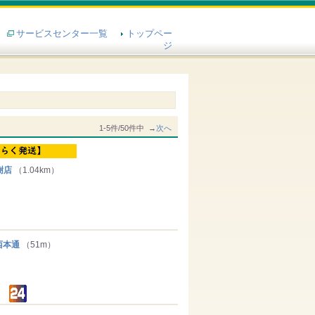
サービスセンター一覧
トップペー
ジ
1-5件/50件中 →
次へ
樹店
（1.04km）
西本通
（51m）