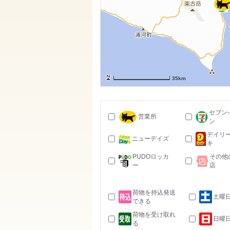
35km
セブン
営業所
ン
デイリ
ニューデイズ
キ
PUDOロッカ
その他
ー
店
荷物を持込発送
土曜
できる
荷物を受け取れ
日曜
る