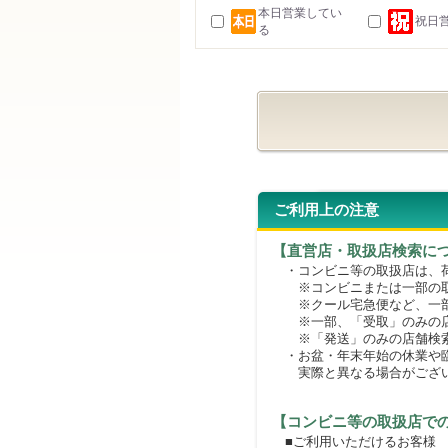
本日営業してい
祝日
る
ご利用上の注意
【直営店・取扱店検索に
・コンビニ等の取扱店は、荷
※コンビニまたは一部の取扱
※クール宅急便など、一部
※一部、「受取」のみの店
※「発送」のみの店舗検索
・お盆・年末年始の休業や臨
実際と異なる場合がござ
【コンビニ等の取扱店で
■ご利用いただけるお客様