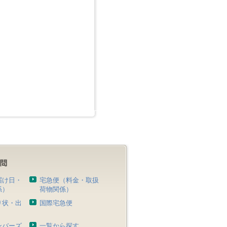
届け日・
宅急便（料金・取扱
係）
荷物関係）
り状・出
国際宅急便
）
ンバーズ
一覧から探す