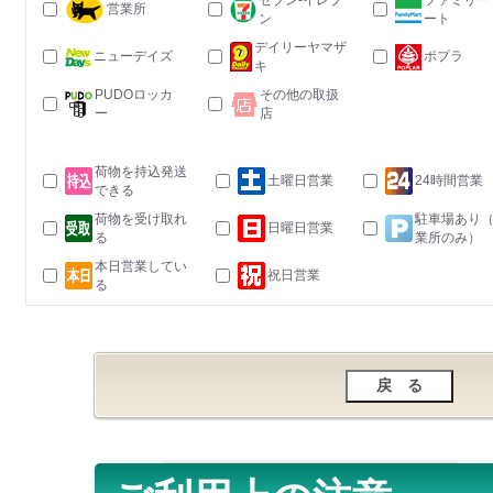
セブン-イレブ
ファミリー
営業所
ン
ート
デイリーヤマザ
ニューデイズ
ポプラ
キ
PUDOロッカ
その他の取扱
ー
店
荷物を持込発送
土曜日営業
24時間営業
できる
荷物を受け取れ
駐車場あり
日曜日営業
る
業所のみ）
本日営業してい
祝日営業
る