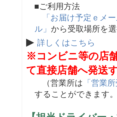
■ご利用方法
「お届け予定ｅメー
ル」
から受取場所を
▶
詳しくはこちら
※コンビニ等の店
て直接店舗へ発送
（営業所は
「営業所
することができます