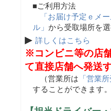
■ご利用方法
「お届け予定ｅメー
ル」
から受取場所を
▶
詳しくはこちら
※コンビニ等の店
て直接店舗へ発送
（営業所は
「営業所
することができます