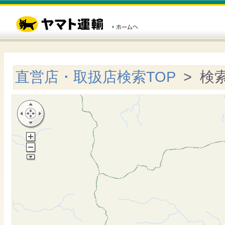
直営店・取扱店検索TOP
> 検