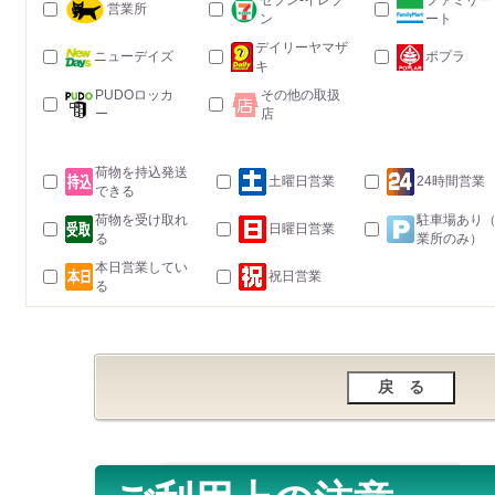
セブン-イレブ
ファミリー
営業所
ン
ート
デイリーヤマザ
ニューデイズ
ポプラ
キ
PUDOロッカ
その他の取扱
ー
店
荷物を持込発送
土曜日営業
24時間営業
できる
荷物を受け取れ
駐車場あり
日曜日営業
る
業所のみ）
本日営業してい
祝日営業
る