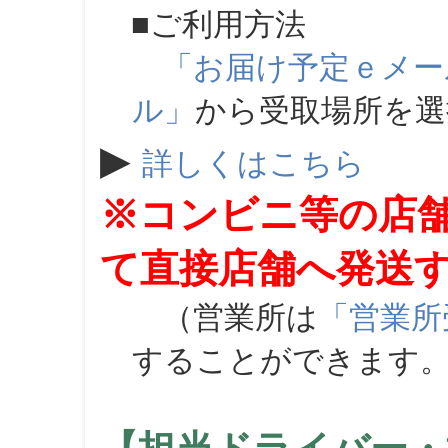
■ご利用方法
「お届け予定ｅメー
ル」
から受取場所を
▶
詳しくはこちら
※コンビニ等の店
て直接店舗へ発送
（営業所は
「営業所
することができます