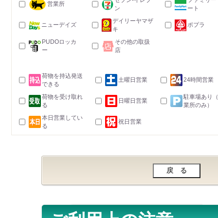
セブン-イレブ
ファミリー
営業所
ン
ート
デイリーヤマザ
ニューデイズ
ポプラ
キ
PUDOロッカ
その他の取扱
ー
店
荷物を持込発送
土曜日営業
24時間営業
できる
荷物を受け取れ
駐車場あり
日曜日営業
る
業所のみ）
本日営業してい
祝日営業
る