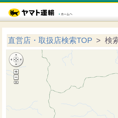
直営店・取扱店検索TOP
> 検