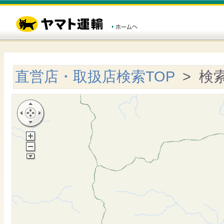
直営店・取扱店検索TOP
> 検