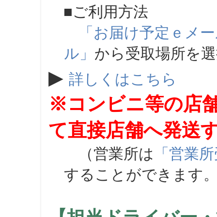
■ご利用方法
「お届け予定ｅメー
ル」
から受取場所を
▶
詳しくはこちら
※コンビニ等の店
て直接店舗へ発送
（営業所は
「営業所
することができます