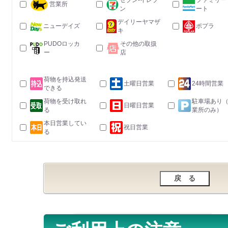
セブン-イレブ
ファミリー
営業所
ン
ート
デイリーヤマザ
ニューデイズ
ポプラ
キ
PUDOロッカ
その他の取扱
ー
店
荷物を持込発送
土曜日営業
24時間営業
できる
荷物を受け取れ
駐車場あり
日曜日営業
る
業所のみ）
本日営業してい
祝日営業
る