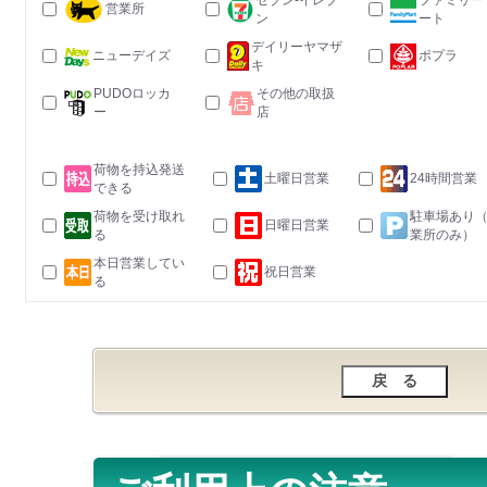
セブン-イレブ
ファミリー
営業所
ン
ート
デイリーヤマザ
ニューデイズ
ポプラ
キ
PUDOロッカ
その他の取扱
ー
店
荷物を持込発送
土曜日営業
24時間営業
できる
荷物を受け取れ
駐車場あり
日曜日営業
る
業所のみ）
本日営業してい
祝日営業
る