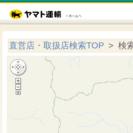
直営店・取扱店検索TOP
> 検