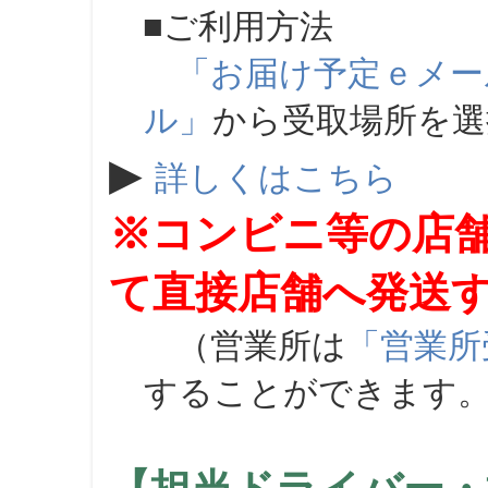
■ご利用方法
「お届け予定ｅメー
ル」
から受取場所を
▶
詳しくはこちら
※コンビニ等の店
て直接店舗へ発送
（営業所は
「営業所
することができます