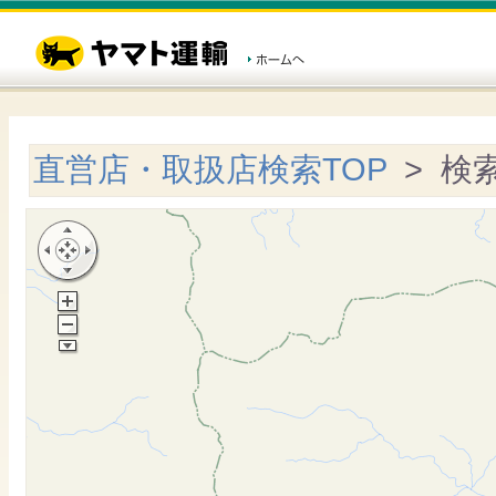
直営店・取扱店検索TOP
> 検