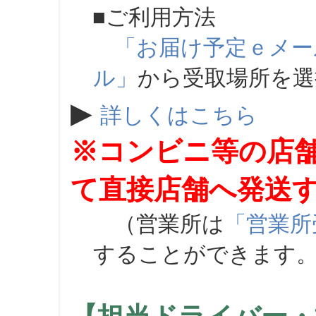
■ご利用方法
「お届け予定ｅメー
ル」
から受取場所を
▶
詳しくはこちら
※コンビニ等の店
て直接店舗へ発送
（営業所は
「営業所
することができます