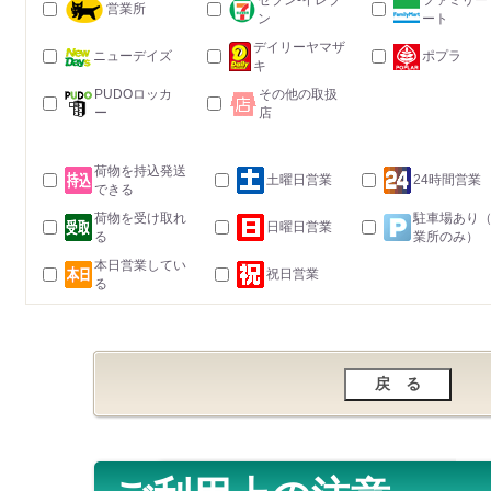
セブン-イレブ
ファミリー
営業所
ン
ート
デイリーヤマザ
ニューデイズ
ポプラ
キ
PUDOロッカ
その他の取扱
ー
店
荷物を持込発送
土曜日営業
24時間営業
できる
荷物を受け取れ
駐車場あり
日曜日営業
る
業所のみ）
本日営業してい
祝日営業
る