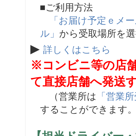
■ご利用方法
「お届け予定ｅメー
ル」
から受取場所を
▶
詳しくはこちら
※コンビニ等の店
て直接店舗へ発送
（営業所は
「営業所
することができます