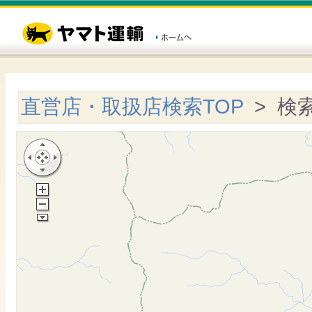
直営店・取扱店検索TOP
> 検