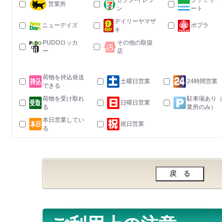
セブン-イレブ
ファミリー
営業所
ン
ート
デイリーヤマザ
ニューデイズ
ポプラ
キ
PUDOロッカ
その他の取扱
ー
店
荷物を持込発送
土曜日営業
24時間営業
できる
荷物を受け取れ
駐車場あり
日曜日営業
る
業所のみ）
本日営業してい
祝日営業
る