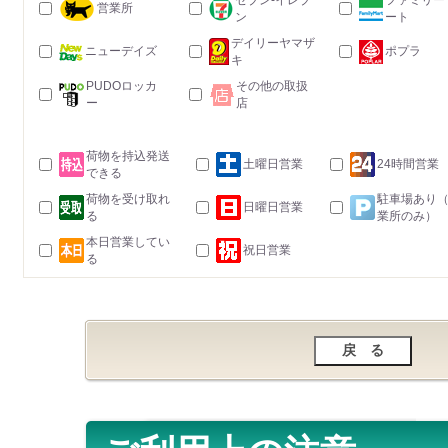
セブン-イレブ
ファミリー
営業所
ン
ート
デイリーヤマザ
ニューデイズ
ポプラ
キ
PUDOロッカ
その他の取扱
ー
店
荷物を持込発送
土曜日営業
24時間営業
できる
荷物を受け取れ
駐車場あり
日曜日営業
る
業所のみ）
本日営業してい
祝日営業
る