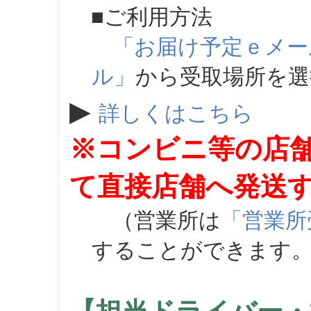
■ご利用方法
「お届け予定ｅメー
ル」
から受取場所を
▶
詳しくはこちら
※コンビニ等の店
て直接店舗へ発送
（営業所は
「営業所
することができます